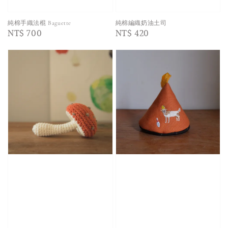
純棉手織法棍 Baguette
純棉編織奶油土司
Regular
NT$ 700
Regular
NT$ 420
price
price