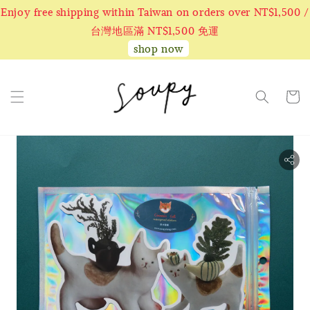
Enjoy free shipping within Taiwan on orders over NT$1,500 /
台灣地區滿 NT$1,500 免運
shop now