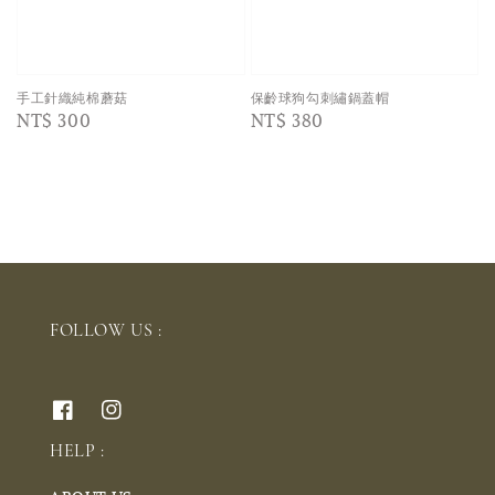
手工針織純棉蘑菇
保齡球狗勾刺繡鍋蓋帽
Regular
NT$ 300
Regular
NT$ 380
price
price
FOLLOW US :
HELP :