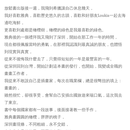
放鬆書出版後一週，我飛到希臘讓自己休息幾天，
我好喜歡雅典，喜歡歷史悠久的古蹟，喜歡和好朋友Loukia一起去海
邊吃海鮮，
更喜歡到處都是橄欖樹，橄欖的綠色是我最喜歡的綠色。
雅典後的一個禮拜我又飛到了深圳，開始在那工作一年的時間，
現在都很佩服當時的勇氣，在那裡我認識到最真誠的朋友，也體悟
到現實與真實，
從來不後悔我什麼去了，只覺得短短的一年是最豐富的一年。
從深圳回到台灣，開始計劃這本書的發行，也開始，我變成全職的
畫畫工作者，
我從來不敢說自己是插畫家，每次在職業欄，總是很彆扭的填上：
畫畫的，
雖然很忙，卻很享受，會幫自己安插出國旅遊來喘口氣，這次我去
了東京。
書中每個國家都有一段故事，後面接著教一些手作，
雅典畫圓圓的橄欖，胖胖的桃子，
深圳畫現條，不同粗細，永不交錯，