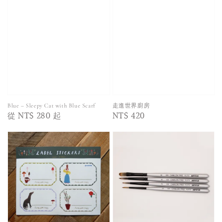
Blue – Sleepy Cat with Blue Scarf
走進世界廚房
Regular
從
NT$ 280
起
Regular
NT$ 420
price
price