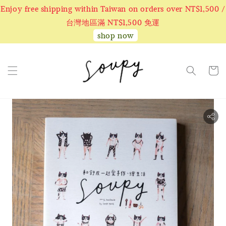
Enjoy free shipping within Taiwan on orders over NT$1,500 /
台灣地區滿 NT$1,500 免運
shop now