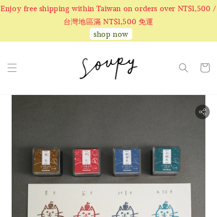
Enjoy free shipping within Taiwan on orders over NT$1,500 /
台灣地區滿 NT$1,500 免運
shop now