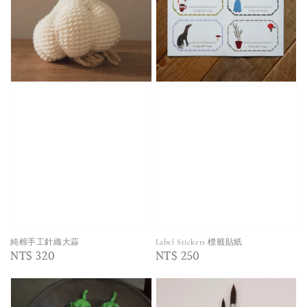
純棉手工針織大蒜
Label Stickers 標籤貼紙
Regular
NT$ 320
Regular
NT$ 250
price
price