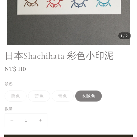
1
/2
日本Shachihata 彩色小印泥
Regular
NT$ 110
price
顏色
栗色
茜色
青色
木賊色
數量