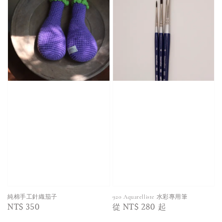
純棉手工針織茄子
920 Aquarelliste 水彩專用筆
Regular
NT$ 350
Regular
從
NT$ 280
起
price
price