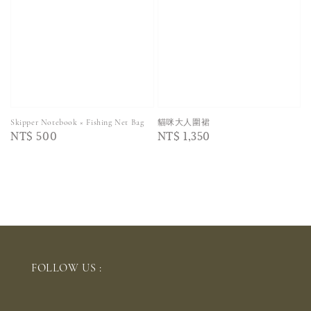
Skipper Notebook × Fishing Net Bag
貓咪大人圍裙
Regular
NT$ 500
Regular
NT$ 1,350
price
price
FOLLOW US :