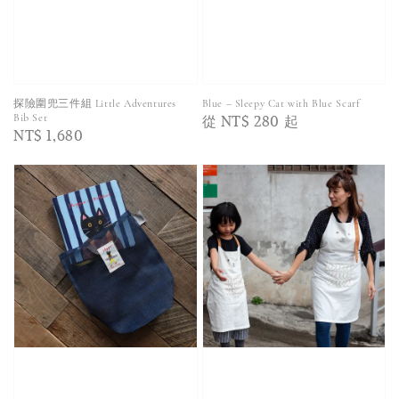
探險圍兜三件組 Little Adventures
Blue – Sleepy Cat with Blue Scarf
Regular
從
NT$ 280
起
Bib Set
Regular
NT$ 1,680
price
price