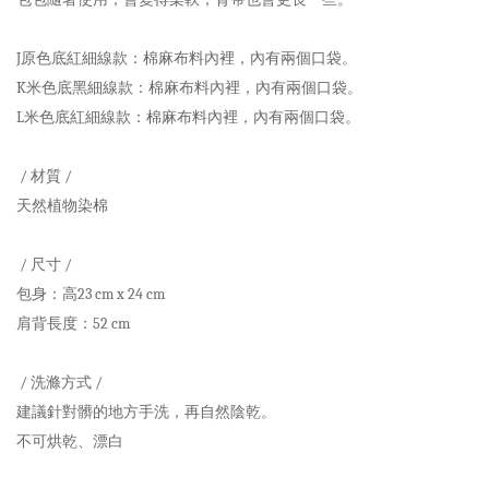
J原色底紅細線款：
棉麻布料內裡
，
內有兩個口袋
。
K米色底黑細線款：
棉麻布料內裡
，
內有兩個口袋
。
L米色底紅
細線
款：
棉麻布料內裡
，
內有兩個口袋
。
/ 材質 /
天然植物染棉
/ 尺寸 /
包身：高23 cm x 24
cm
肩背長度：52 cm
/ 洗滌方式 /
建議針對髒的地方手洗，再自然陰乾。
不可烘乾、漂白