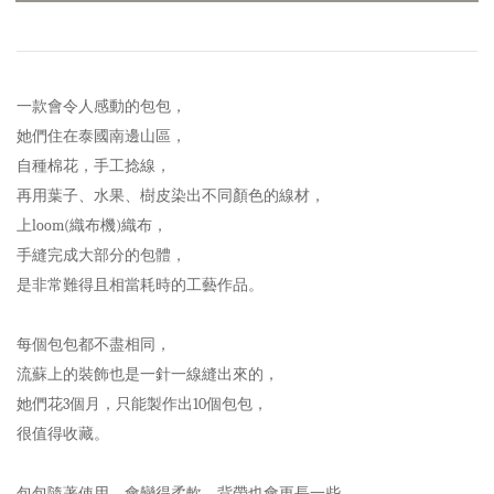
一款會令人感動的包包，
她們住在泰國南邊山區，
自種棉花，手工捻線，
再用葉子、水果、樹皮染出不同顏色的線材，
上loom(織布機)織布，
手縫完成大部分的包體，
是非常難得且相當耗時的工藝作品。
每個包包都不盡相同，
流蘇上的裝飾也是一針一線縫出來的，
她們花3個月，只能製作出10個包包，
很值得收藏。
包包隨著使用，會變得柔軟，背帶也會更長一些。