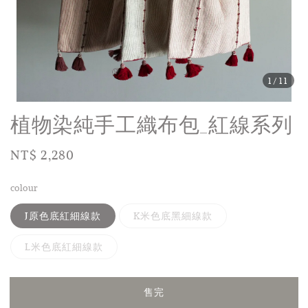
1
/11
植物染純手工織布包_紅線系列
Regular
NT$ 2,280
售完
price
colour
J原色底紅細線款
K米色底黑細線款
L米色底紅細線款
售完