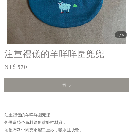
1
/5
注重禮儀的羊咩咩圍兜兜
Regular
NT$ 570
售完
price
售完
注重禮儀的羊咩咩圍兜兜 ，
外層藍綠色布料為斜紋純棉材質
，
前後布料中間夾兩層二重紗，吸水且快乾。