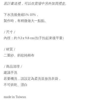
若計畫送禮，可以在賣場中另外加買禮盒。
下水洗後會縮5%-10%，
製作時，有稍微做大一點點。
/ 尺寸 /
內徑：約 9.3 x 9.8 cm(扣子扣起來後平量)
/ 材質 /
二重紗、斜紋純棉布
/ 商品清理 /
建議手洗
若要機洗，請設定為柔洗並放洗衣袋，
不可烘乾、漂白
made in Taiwan