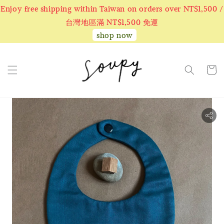
Enjoy free shipping within Taiwan on orders over NT$1,500 /
台灣地區滿 NT$1,500 免運
shop now