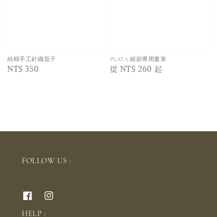
純棉手工針織茄子
PLATA 細節專用畫筆
Regular
NT$ 350
Regular
從
NT$ 260
起
price
price
FOLLOW US :
HELP :