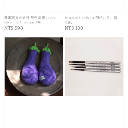
載著寶貝去旅行 雙色圍兜 / Let's
Postcard Size Paper 明信片尺寸蓋
Go on an Adventure Bib
印紙
Regular
NT$ 590
Regular
NT$ 100
price
price