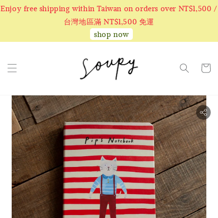
Enjoy free shipping within Taiwan on orders over NT$1,500 /
台灣地區滿 NT$1,500 免運
shop now