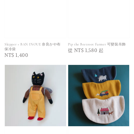
Skipper × BAN INOUE 奈良かや布
Pip the Beetroot Farmer 可變裝吊飾
Regular
從
NT$ 1,580
起
保冷袋
Regular
NT$ 1,400
price
price