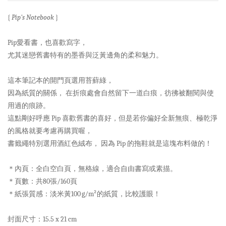
{
Pip's Notebook
}
Pip愛看書，也喜歡寫字，
尤其迷戀舊書特有的墨香與泛黃邊角的柔和魅力。
這本筆記本的開門頁選用苔蘚綠，
因為紙質的關係， 在折痕處會自然留下一道白痕，彷彿被翻閱與使
用過的痕跡。
這點剛好呼應 Pip 喜歡舊書的喜好，但是若你偏好全新無痕、極乾淨
的風格就要考慮再購買喔，
書籤繩特別選用酒紅色絨布， 因為 Pip 的拖鞋就是這塊布料做的！
＊內頁：全白空白頁，無格線，適合自由書寫或素描。
＊頁數：共80張/160頁
＊紙張質感：淡米黃100 g/m²的紙質，比較護眼！
封面尺寸：15.5 x 21 cm