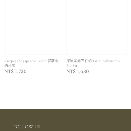
Skipper the Japanese Fisher 背著魚
探險圍兜三件組 Little Adventures
的吊飾
Bib Set
Regular
NT$ 1,730
Regular
NT$ 1,680
price
price
FOLLOW US :