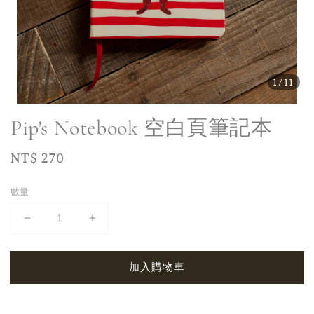
1
/11
Pip's Notebook 空白頁筆記本
Regular
NT$ 270
price
數量
加入購物車