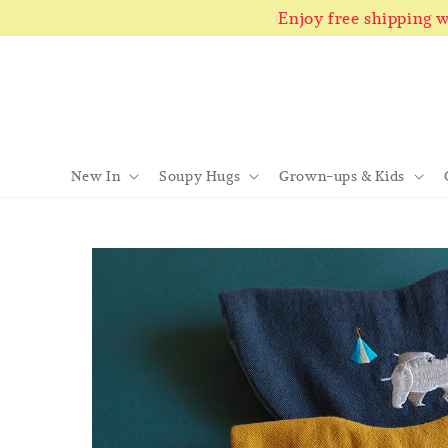
Enjoy free shipping
New In
Soupy Hugs
Grown-ups & Kids