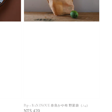
Pip × BAN INOUE 奈良かや布 野菜袋（A4）
Regular
NT$ 470