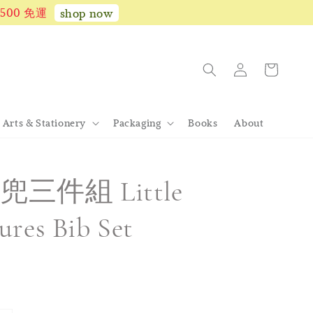
1,500 免運
shop now
Arts & Stationery
Packaging
Books
About
三件組 Little
res Bib Set