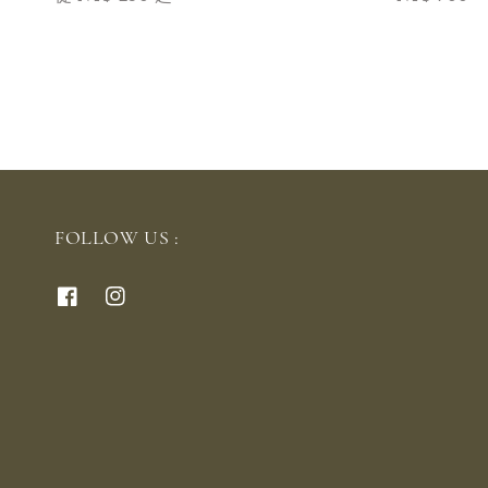
price
price
FOLLOW US :