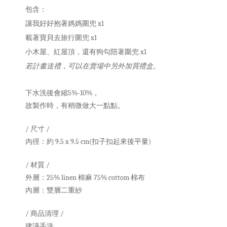
包含：
讓我好好抱著媽媽圍兜 x1
載著寶貝去旅行圍兜
x1
小木屋、紅屋頂，還有狗勾陪著圍兜
x1
若計畫送禮，可以在賣場中另外加買禮盒。
下水洗後會縮5%-10%，
故製作時，有稍微做大一點點。
/ 尺寸 /
內徑：約 9.5 x 9.5 cm(扣子扣起來後平量)
/ 材質 /
外層：25%
l
inen 棉麻 75% cottom 棉布
內層：雙層
二重紗
/ 商品清理 /
建議手洗