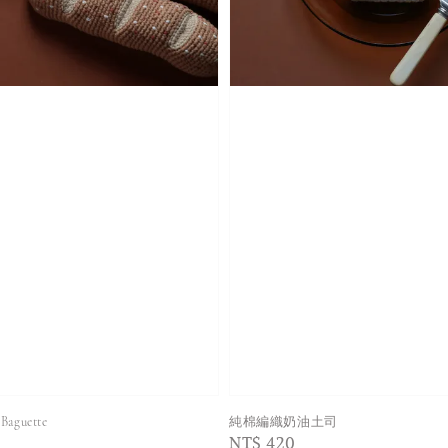
guette
純棉編織奶油土司
Regular
NT$ 420