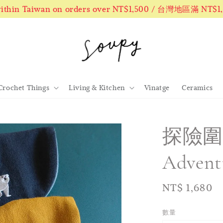
 within Taiwan on orders over NT$1,500 / 台灣地區滿 NT$
Crochet Things
Living & Kitchen
Vinatge
Ceramics
探險圍兜
Adventu
Regular
NT$ 1,680
price
數量