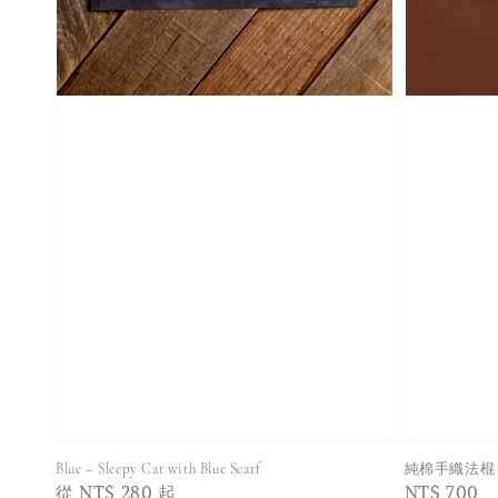
Blue – Sleepy Cat with Blue Scarf
純棉手織法棍 Ba
Regular
從
NT$ 280
起
Regular
NT$ 700