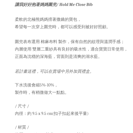
讓我好好抱著媽媽圍兜/ Hold Me Close Bib
柔軟的北極熊媽媽揹著撒嬌的寶包，
希望每一次穿上圍兜時，都可以感受到被好好照顧。
圍兜表布選用 棉麻布料 製作，保有自然的紋理與溫潤手感；
內層使用 雙層二重紗具有良好的吸水性，適合寶寶日常使用，
正面為沈穩的深海藍，背面則是清爽的湖水藍。
若計畫送禮，可以在賣場中另外加買禮盒。
下水洗後會縮5%-10%，
製作時，有稍微做大一點點。
/ 尺寸 /
內徑：約 9.5 x 9.5 cm(扣子扣起來後平量)
/ 材質 /