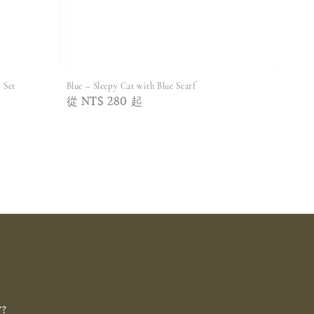
Set
Blue – Sleepy Cat with Blue Scarf
Regular
從
NT$ 280
起
price
T?