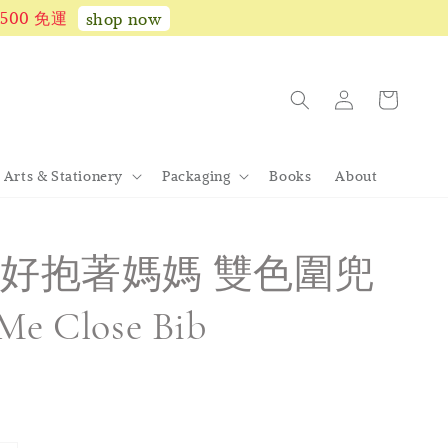
1,500 免運
shop now
Arts & Stationery
Packaging
Books
About
好抱著媽媽 雙色圍兜
Me Close Bib