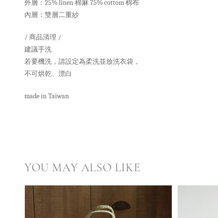
外層：25%
l
inen 棉麻 75% cottom 棉布
內層：雙層
二重紗
/ 商品清理 /
建議手洗
若要機洗，請設定為柔洗並放洗衣袋，
不可烘乾、漂白
made in Taiwan
YOU MAY ALSO LIKE