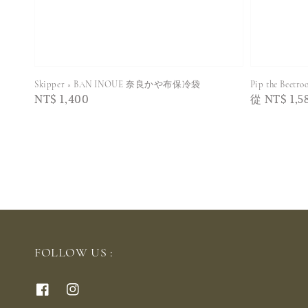
Skipper × BAN INOUE 奈良かや布保冷袋
Pip the Bee
Regular
NT$ 1,400
Regular
從
NT$ 1,5
price
price
FOLLOW US :