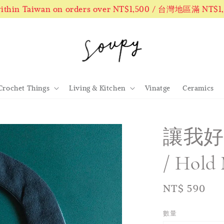
 within Taiwan on orders over NT$1,500 / 台灣地區滿 NT$
Crochet Things
Living & Kitchen
Vinatge
Ceramics
讓我好
/ Hold 
Regular
NT$ 590
price
數量