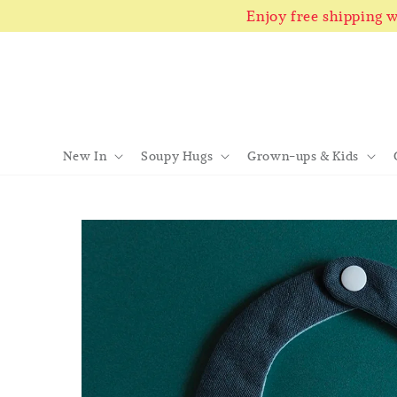
Enjoy free shipping
New In
Soupy Hugs
Grown-ups & Kids