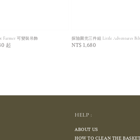
troot Farmer 可變裝吊飾
探險圍兜三件組 Little Adventures Bib 
80
起
Regular
NT$ 1,680
price
HELP :
ABOUT US
HOW TO CLEAN THE BASKE