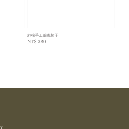
純棉手工編織柿子
Regular
NT$ 380
price
T?