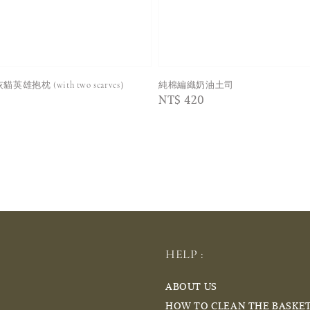
w 灰貓英雄抱枕 (with two scarves）
純棉編織奶油土司
Regular
NT$ 420
price
HELP :
ABOUT US
HOW TO CLEAN THE BASKE