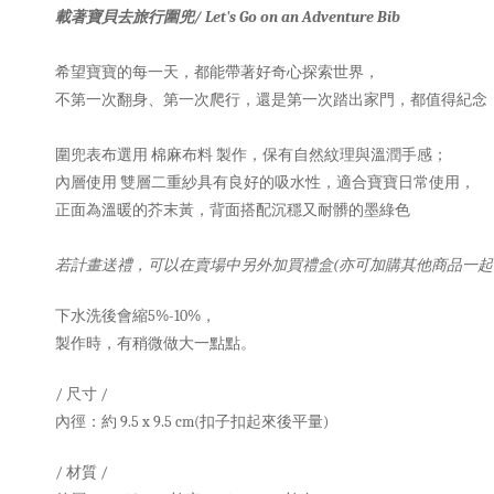
載著寶貝去旅行圍兜/ Let's Go on an Adventure Bib
希望寶寶的每一天，都能帶著好奇心探索世界，
不第一次翻身、第一次爬行，還是第一次踏出家門，都值得紀念
圍兜表布選用 棉麻布料 製作，保有自然紋理與溫潤手感；
內層使用 雙層二重紗具有良好的吸水性，適合寶寶日常使用，
正面為溫暖的芥末黃，背面搭配沉穩又耐髒的墨綠色
若計畫送禮，可以在賣場中另外加買禮盒(亦可加購其他商品一
下水洗後會縮5%-10%，
製作時，有稍微做大一點點。
/ 尺寸 /
內徑：約 9.5 x 9.5 cm(扣子扣起來後平量)
/ 材質 /