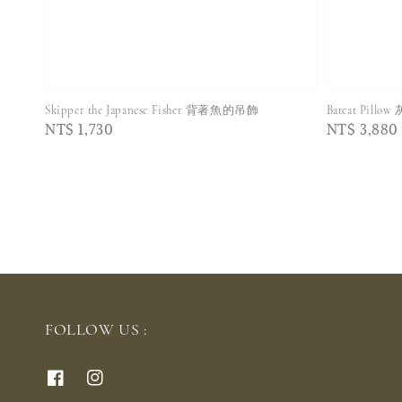
Skipper the Japanese Fisher 背著魚的吊飾
Batcat Pillo
Regular
NT$ 1,730
Regular
NT$ 3,880
price
price
FOLLOW US :