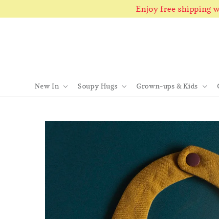
Enjoy free shipping
New In
Soupy Hugs
Grown-ups & Kids