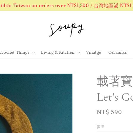
 within Taiwan on orders over NT$1,500 / 台灣地區滿 NT$
Crochet Things
Living & Kitchen
Vinatge
Ceramics
載著寶
Let's G
Regular
NT$ 590
price
數量