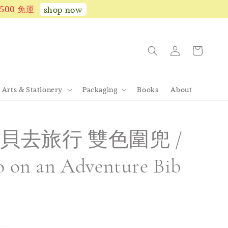
1,500 免運
shop now
Arts & Stationery
Packaging
Books
About
貝去旅行 雙色圍兜 /
o on an Adventure Bib