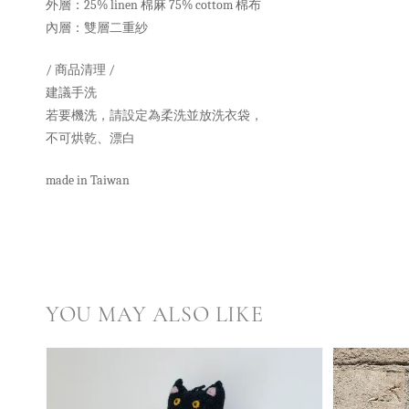
外層：25%
l
inen 棉麻 75% cottom 棉布
內層：雙層
二重紗
/ 商品清理 /
建議手洗
若要機洗，請設定為柔洗並放洗衣袋，
不可烘乾、漂白
made in Taiwan
YOU MAY ALSO LIKE