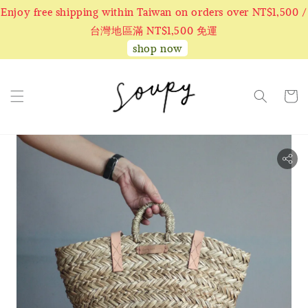
Enjoy free shipping within Taiwan on orders over NT$1,500 /
台灣地區滿 NT$1,500 免運
shop now