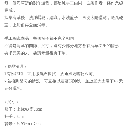
每一個海草籃的製作過程，都是純手工由同一位製作者一條作業線
完成，
採集海草後，洗淨曬乾，編織，水洗籃子，再次太陽曬乾，送風乾
室，上船前再全面消毒。
手工編織商品，每個籃子都不完全相同，
不管是海草的間隙、尺寸，還有少部分地方會有海草叉出的情形，
要求完美的人，要請考量後再下單。
/ 商品清理 /
1.有髒污時，可用微濕布擦拭，放通風處曬乾即可。
2.若碰到發霉的情況，可直接以蓮蓬頭沖洗，並放置大太陽下1-2天
充分曬乾。
/ 尺寸 /
籃子：上緣43 高33cm
把手：8cm
背帶：約90cm x 2cm