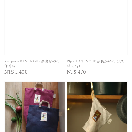
Skipper × BAN INOUE 奈良かや布
Pip × BAN INOUE 奈良かや布 野菜
保冷袋
袋（A4）
Regular
NT$ 1,400
Regular
NT$ 470
price
price