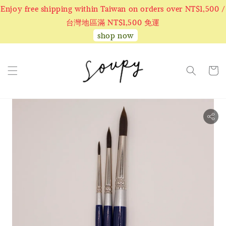
Enjoy free shipping within Taiwan on orders over NT$1,500 /
台灣地區滿 NT$1,500 免運
shop now