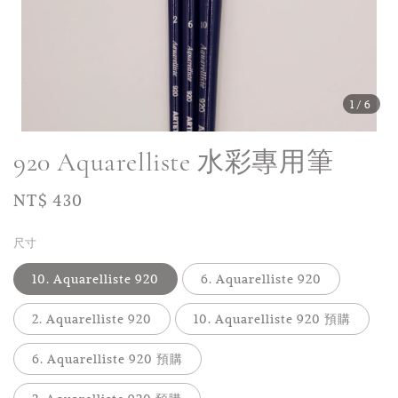
1
/6
920 Aquarelliste 水彩專用筆
Regular
NT$ 430
price
尺寸
10. Aquarelliste 920
6. Aquarelliste 920
2. Aquarelliste 920
10. Aquarelliste 920 預購
6. Aquarelliste 920 預購