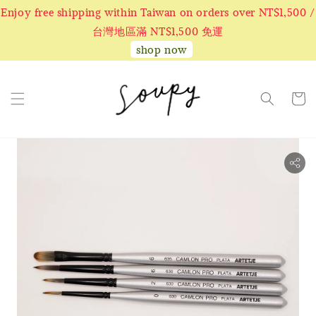
Enjoy free shipping within Taiwan on orders over NT$1,500 /
台灣地區滿 NT$1,500 免運
shop now