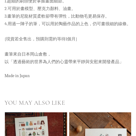
1.超細的刷頭便於掌握畫面細節。
2.可用於畫模型、壓克力顏料、油畫。
3.畫筆的尼龍材質柔軟卻帶有彈性，比動物毛更易保存。
4.用過一陣子的筆，可以用於陶藝作品的上色，仍可畫很細的線條。
{現貨若全售出，預購則需約等待1個月}
畫筆來自日本岡山倉敷，
以「透過藝術的世界為人們的心靈帶來平靜與安慰來開發產品」
Made in Japan
YOU MAY ALSO LIKE