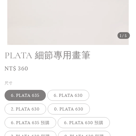
1
/5
PLATA 細節專用畫筆
Regular
NT$ 360
price
尺寸
6. PLATA 635
6. PLATA 630
2. PLATA 630
0. PLATA 630
6. PLATA 635 預購
6. PLATA 630 預購