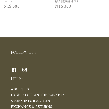
cotton
額外購買鑰匙環）
Regular
NT$ 580
Regular
NT$ 380
price
price
FOLLOW US :
HELP :
ABOUT US
HOW TO CLEAN THE BASKET?
STORE INFORMATION
EXCHANGE & RETURNS