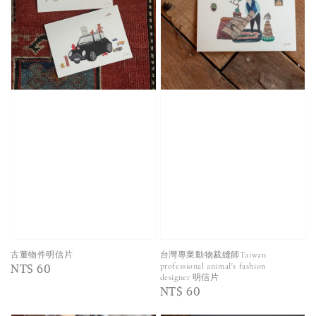
古董物件明信片
台灣專業動物裁縫師Taiwan
Regular
NT$ 60
professional animal's fashion
designer 明信片
price
Regular
NT$ 60
price