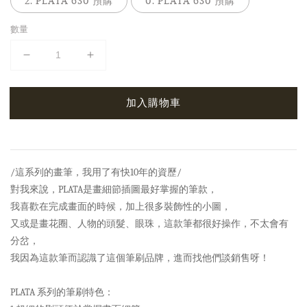
2. PLATA 630 預購
0. PLATA 630 預購
數量
加入購物車
/這系列的畫筆，我用了有快10年的資歷/
對我來說，PLATA是畫細節插圖最好掌握的筆款，
我喜歡在完成畫面的時候，加上很多裝飾性的小圖，
又或是畫花圈、人物的頭髮、眼珠，這款筆都很好操作，不太會有
分岔，
我因為這款筆而認識了這個筆刷品牌，進而找他們談銷售呀！
PLATA 系列的筆刷特色：