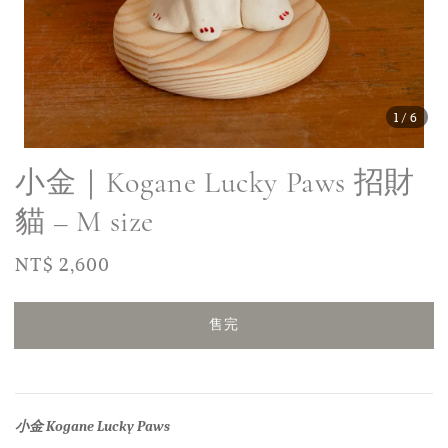
1
/6
小金｜Kogane Lucky Paws 招財
貓 – M size
Regular
NT$ 2,600
售完
price
售完
小金
Kogane
Lucky Paws