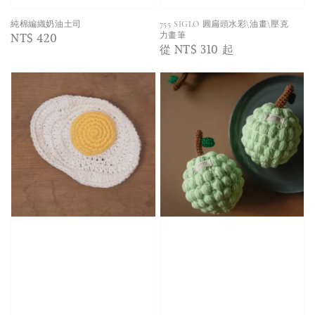
純棉編織奶油土司
755 SIGLO 圓扁頭水彩\油畫\壓克
Regular
NT$ 420
力畫筆
Regular
從
NT$ 310
起
price
price