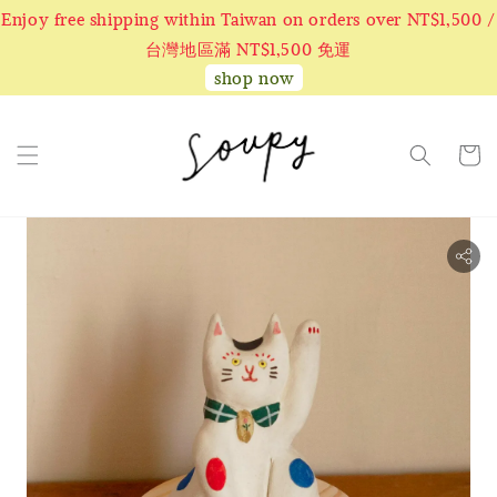
Enjoy free shipping within Taiwan on orders over NT$1,500 /
台灣地區滿 NT$1,500 免運
shop now