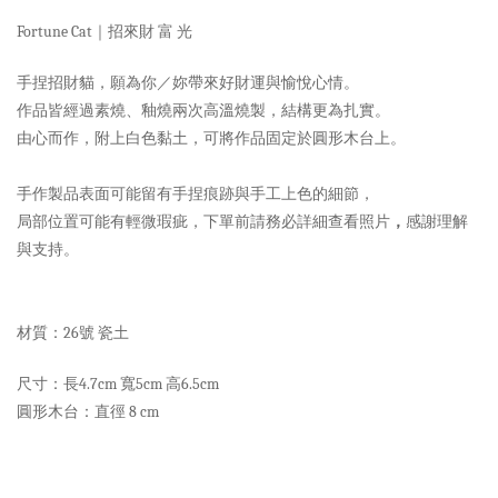
Fortune Cat｜招來財 富 光
手捏招財貓，願為你／妳帶來好財運與愉悅心情。
作品皆經過素燒、釉燒兩次高溫燒製，結構更為扎實。
由心而作，附上白色黏土，可將作品固定於圓形木台上。
手作製品表面可能留有手捏痕跡與手工上色的細節，
局部位置可能有輕微瑕疵，下單前請務必詳細查看照片
，
感謝理解
與支持。
材質：26號 瓷土
尺寸：長4.7cm 寬5cm 高6.5cm
圓形木台：直徑 8 cm