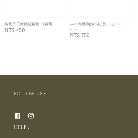
純棉手工針織紅蘿蔔 白蘿蔔
100%有機棉紗布衣(長) organic
Regular
NT$ 450
cotton
Regular
NT$ 750
price
price
FOLLOW US :
HELP :