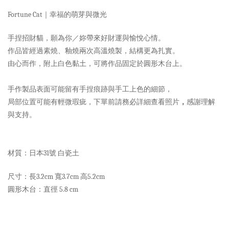
Fortune Cat｜幸福的萌芽與微光
手捏招財貓，願為你／妳帶來好財運與愉悅心情。
作品皆經過素燒、釉燒兩次高溫燒製，結構更為扎實。
由心而作，附上白色黏土，可將作品固定於圓形木台上。
手作製品表面可能留有手捏痕跡與手工上色的細節，
局部位置可能有輕微瑕疵，下單前請務必詳細查看照片
，
感謝理解
與支持。
材質：日本31號 白瓷土
尺寸：長3.2cm 寬3.7cm 高5.2cm
圓形木台：直徑 5.8 cm