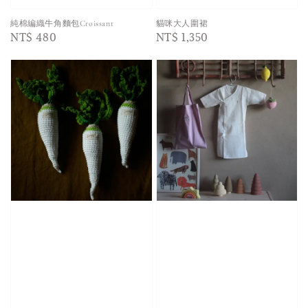
純棉編織牛角麵包Croissant
貓咪大人圍裙
Regular
NT$ 480
Regular
NT$ 1,350
price
price