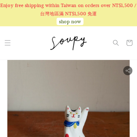
Enjoy free shipping within Taiwan on orders over NT$1,500 /
台灣地區滿 NT$1,500 免運
shop now