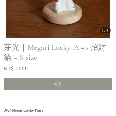
1
/5
芽光｜Megari Lucky Paws 招財
貓 – S size
Regular
NT$ 1,000
售完
price
售完
芽光
Megari
Lucky Paws