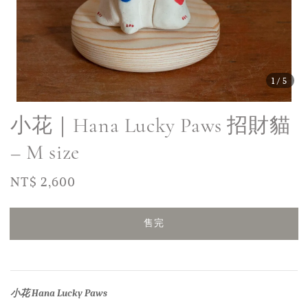
1
/5
小花｜Hana Lucky Paws 招財貓
– M size
Regular
NT$ 2,600
售完
price
售完
小花
Hana
Lucky Paws