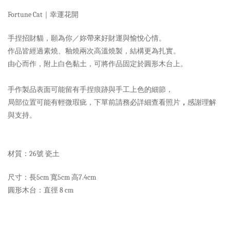
Fortune Cat｜幸運花開
手捏招財貓，願為你／妳帶來好財運與愉悅心情。
作品皆經過素燒、釉燒兩次高溫燒製，結構更為扎實。
由心而作，附上白色黏土，可將作品固定於圓形木台上。
手作製品表面可能留有手捏痕跡與手工上色的細節，
局部位置可能有輕微瑕疵，下單前請務必詳細查看照片
，
感謝理解
與支持。
材質：26號 瓷土
尺寸：長5cm 寬5cm 高7.4cm
圓形木台：直徑 8 cm