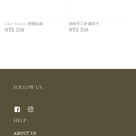
Label Stickers 標籤貼紙
純棉手工針織茄子
Regular
NT$ 250
Regular
NT$ 350
price
price
FOLLOW US :
HELP :
ABOUT US