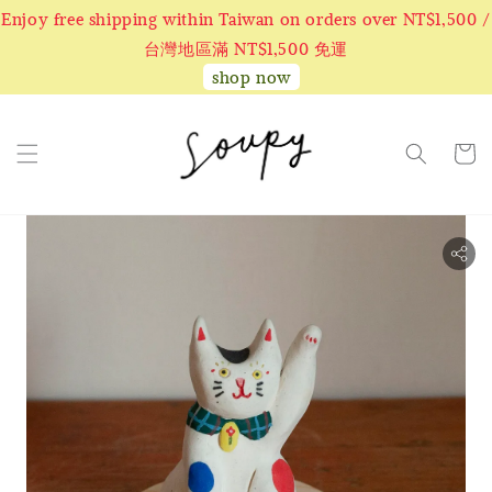
Enjoy free shipping within Taiwan on orders over NT$1,500 /
台灣地區滿 NT$1,500 免運
shop now