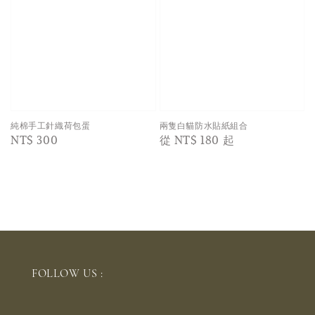
純棉手工針織荷包蛋
兩隻白貓防水貼紙組合
Regular
NT$ 300
Regular
從
NT$ 180
起
price
price
FOLLOW US :