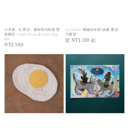
小木屋、紅屋頂，還有狗勾陪著 雙
755 SIGLO 圓扁頭水彩\油畫\壓克
色圍兜 / Little House & Little Dog
力畫筆
Regular
從
NT$ 310
起
Bib
Regular
NT$ 590
price
price