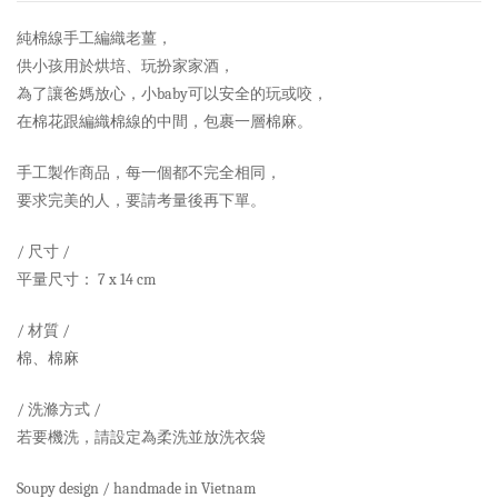
純棉線手工編織老薑，
供小孩用於烘培、玩扮家家酒，
為了讓爸媽放心，小baby可以安全的玩或咬，
在棉花跟編織棉線的中間，包裹一層棉麻。
手工製作商品，每一個都不完全相同，
要求完美的人，要請考量後再下單。
/ 尺寸 /
平量尺寸： 7 x 14 cm
/ 材質 /
棉、棉麻
/ 洗滌方式 /
若要機洗，請設定為柔洗並放洗衣袋
Soupy design / handmade in Vietnam