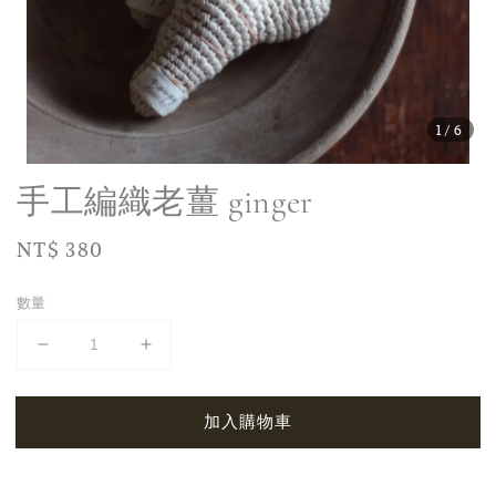
1
/6
手工編織老薑 ginger
Regular
NT$ 380
price
數量
加入購物車