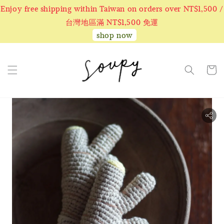
Enjoy free shipping within Taiwan on orders over NT$1,500 /
台灣地區滿 NT$1,500 免運
shop now