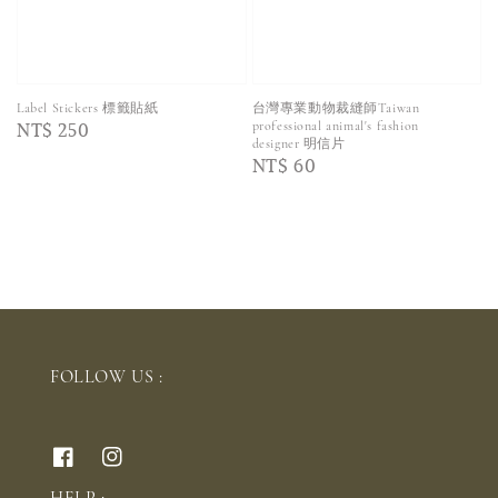
Label Stickers 標籤貼紙
台灣專業動物裁縫師Taiwan
Regular
NT$ 250
professional animal's fashion
designer 明信片
price
Regular
NT$ 60
price
FOLLOW US :