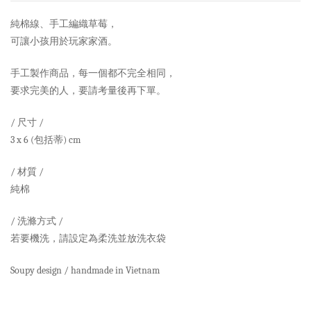
純棉線、手工編織草莓，
可讓小孩用於玩家家酒。
手工製作商品，每一個都不完全相同，
要求完美的人，要請考量後再下單。
/ 尺寸 /
3 x 6 (包括蒂) cm
/ 材質 /
純棉
/ 洗滌方式 /
若要機洗，請設定為柔洗並放洗衣袋
Soupy design / handmade in Vietnam