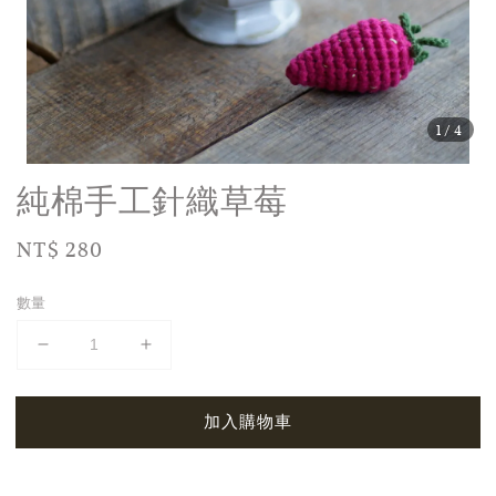
1
/4
純棉手工針織草莓
Regular
NT$ 280
price
數量
加入購物車