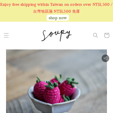
Enjoy free shipping within Taiwan on orders over NT$1,500 /
台灣地區滿 NT$1,500 免運
shop now