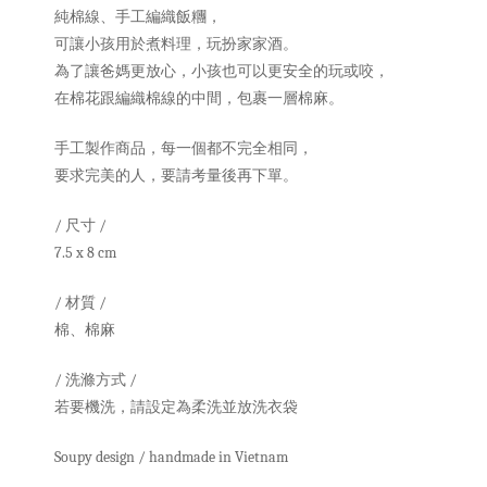
純棉線、手工編織飯糰，
可讓小孩用於煮料理，玩扮家家酒。
為了讓爸媽更放心，小孩也可以更安全的玩或咬，
在棉花跟編織棉線的中間，包裹一層棉麻。
手工製作商品，每一個都不完全相同，
要求完美的人，要請考量後再下單。
/ 尺寸 /
7.5 x 8 cm
/ 材質 /
棉、棉麻
/ 洗滌方式 /
若要機洗，請設定為柔洗並放洗衣袋
Soupy design / handmade in Vietnam