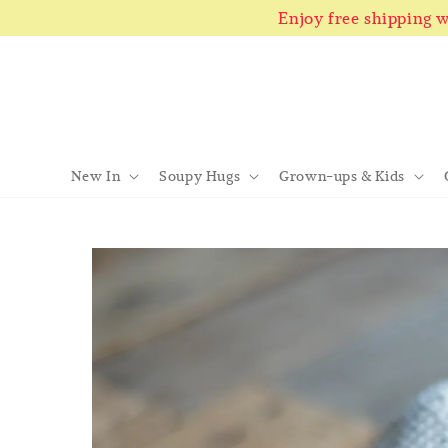
Enjoy free shipping
New In
Soupy Hugs
Grown-ups & Kids