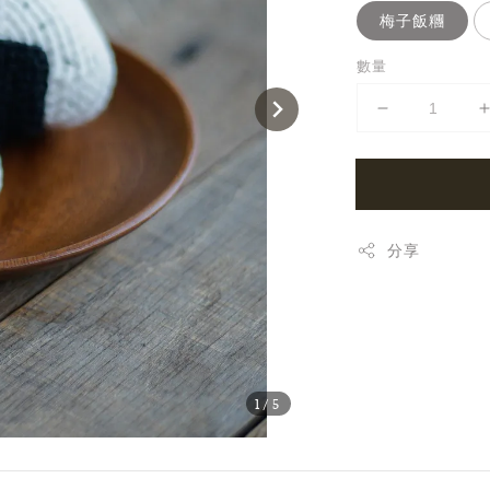
梅子飯糰
數量
分享
1
/5