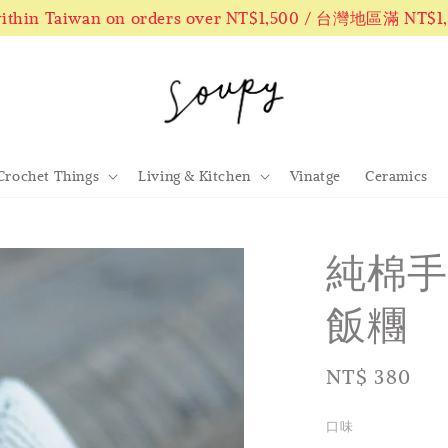
 within Taiwan on orders over NT$1,500 / 台灣地區滿 NT$
Crochet Things
Living & Kitchen
Vinatge
Ceramics
純棉手
飯糰
Regular
NT$ 380
price
口味