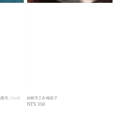
 Little
純棉手工針織茄子
Regular
NT$ 350
price