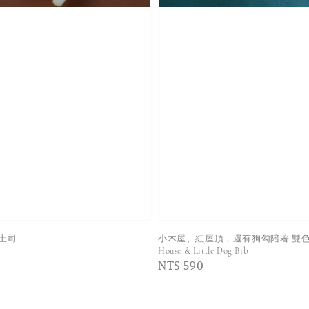
土司
小木屋、紅屋頂，還有狗勾陪著 雙色圍兜 /
House & Little Dog Bib
Regular
NT$ 590
price