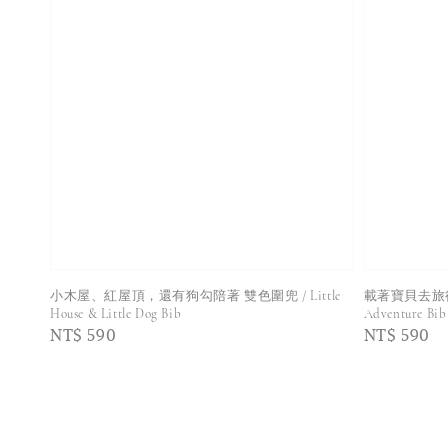
小木屋、紅屋頂，還有狗勾陪著 雙色圍兜 / Little
載著寶貝去旅行 雙色
House & Little Dog Bib
Adventure Bib
Regular
NT$ 590
Regular
NT$ 590
price
price