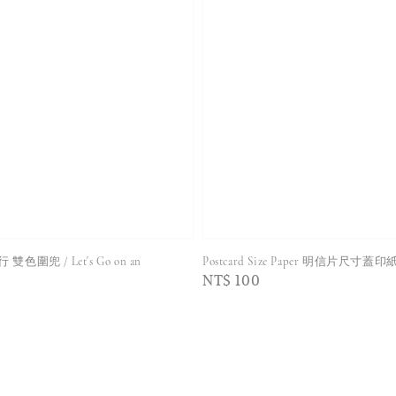
圍兜 / Let's Go on an
Postcard Size Paper 明信片尺寸蓋印
Regular
NT$ 100
price