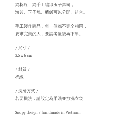
純棉線、純手工編織玉子壽司，
海苔、玉子燒、醋飯可以分開、組合。
手工製作商品，每一個都不完全相同，
要求完美的人，要請考量後再下單。
/ 尺寸 /
3.5 x 6 cm
/ 材質 /
棉線
/ 洗滌方式 /
若要機洗，請設定為柔洗並放洗衣袋
Soupy design / handmade in Vietnam