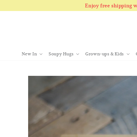
Enjoy free shipping
New In
Soupy Hugs
Grown-ups & Kids