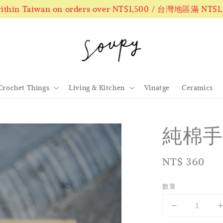
 within Taiwan on orders over NT$1,500 / 台灣地區滿 NT$
Crochet Things
Living & Kitchen
Vinatge
Ceramics
純棉手
Regular
NT$ 360
price
數量