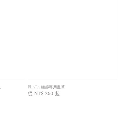
紙
PLATA 細節專用畫筆
Regular
從
NT$ 260
起
price