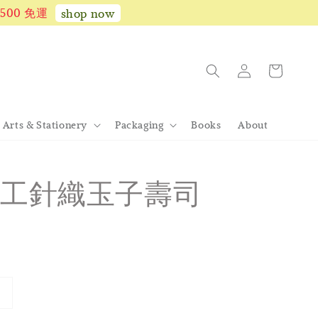
1,500 免運
shop now
Arts & Stationery
Packaging
Books
About
工針織玉子壽司