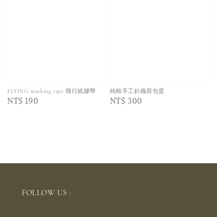
FLYING masking tape 飛行紙膠帶
純棉手工針織荷包蛋
Regular
NT$ 190
Regular
NT$ 300
price
price
FOLLOW US :