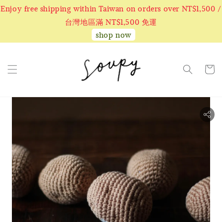
Enjoy free shipping within Taiwan on orders over NT$1,500 /
台灣地區滿 NT$1,500 免運
shop now