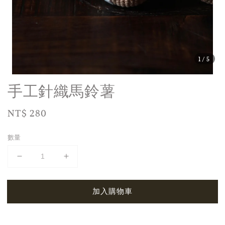
1
/5
手工針織馬鈴薯
Regular
NT$ 280
price
數量
加入購物車