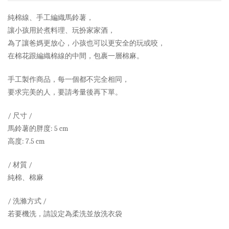
純棉線、手工編織馬鈴薯，
讓小孩用於煮料理、玩扮家家酒，
為了讓爸媽更放心，小孩也可以更安全的玩或咬，
在棉花跟編織棉線的中間，包裹一層棉麻。
手工製作商品，每一個都不完全相同，
要求完美的人，要請考量後再下單。
/ 尺寸 /
馬鈴薯的胖度: 5 cm
高度: 7.5 cm
/ 材質 /
純棉、棉麻
/ 洗滌方式 /
若要機洗，請設定為柔洗並放洗衣袋