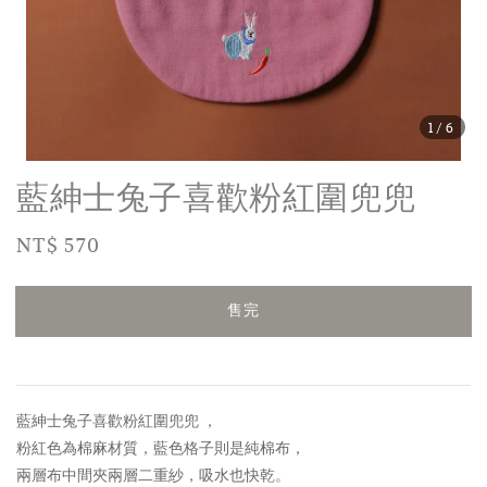
1
/6
藍紳士兔子喜歡粉紅圍兜兜
Regular
NT$ 570
售完
price
售完
藍紳士兔子喜歡粉紅圍兜兜 ，
粉紅色為棉麻材質，藍色格子
則是純棉布，
兩層布中間夾兩層二重紗，吸水也快乾。