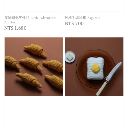
探險圍兜三件組 Little Adventures
純棉手織法棍 Baguette
Regular
NT$ 700
Bib Set
Regular
NT$ 1,680
price
price