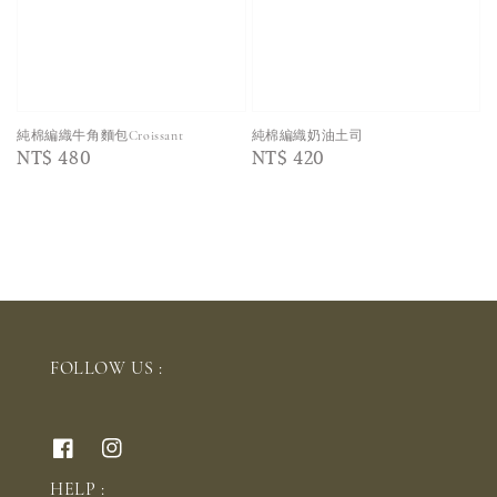
純棉編織牛角麵包Croissant
純棉編織奶油土司
Regular
NT$ 480
Regular
NT$ 420
price
price
FOLLOW US :
HELP :