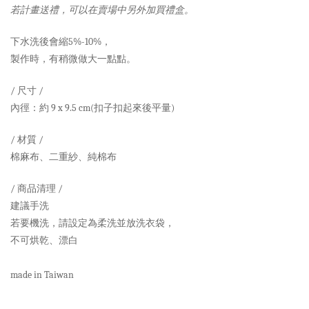
若計畫送禮，可以在賣場中另外加買禮盒。
下水洗後會縮5%-10%，
製作時，有稍微做大一點點。
/ 尺寸 /
內徑：約 9 x 9.5 cm(扣子扣起來後平量)
/ 材質 /
棉麻布、二重紗、純棉布
/ 商品清理 /
建議手洗
若要機洗，請設定為柔洗並放洗衣袋，
不可烘乾、漂白
made in Taiwan