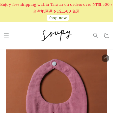
Enjoy free shipping within Taiwan on orders over NT$1,500 /
台灣地區滿 NT$1,500 免運
shop now