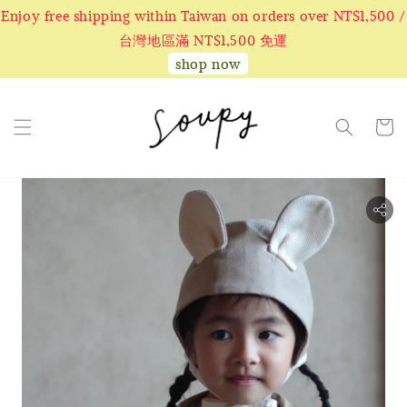
Enjoy free shipping within Taiwan on orders over NT$1,500 /
台灣地區滿 NT$1,500 免運
shop now