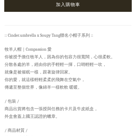
加入購物車
:: Cinder.umbrella x Soupy Tang聯名小帽子系列 ::
牧羊人帽｜Compassion 愛
你被授予擔任牧羊人，因為你的包容力很寬闊，心很柔軟。
分散各處的羊，經由你的手輕輕一揮，口哨輕輕一吹，
就像是被催眠一樣，跟著旋律回家。
你的愛，就這樣輕輕柔柔的飛舞在空氣中，
傳遞至整個世界，像綿羊一樣軟軟 暖暖。
/ 包裝 /
商品出貨將包含一張授與任務的卡片及牛皮紙盒，
外盒會蓋上國王認證的蠟章。
/ 商品材質 /