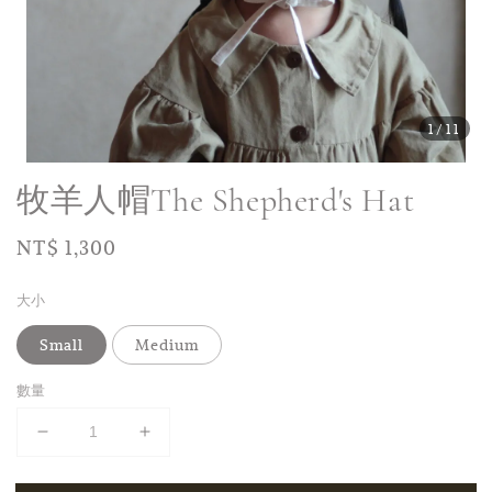
1
/11
牧羊人帽The Shepherd's Hat
Regular
NT$ 1,300
price
大小
Small
Medium
數量