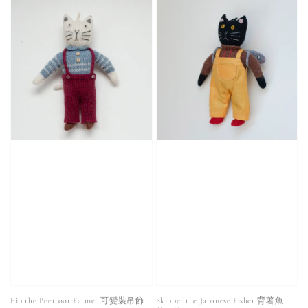
Pip the Beetroot Farmer 可變裝吊飾
Skipper the Japanese Fisher 背著魚