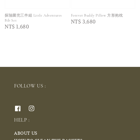
探險圍兜三件組 Little Adventures
Forever Buddy Pillow 方形抱枕
Regular
NT$ 3,680
Bib Set
Regular
NT$ 1,680
price
price
FOLLOW US :
HELP :
ABOUT US