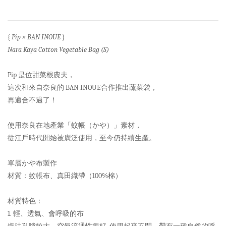
{
Pip × BAN INOUE
}
Nara Kaya Cotton Vegetable Bag (S)
Pip 是位甜菜根農夫，
這次和來自奈良的 BAN INOUE合作推出蔬菜袋，
再適合不過了！
使用奈良在地產業「蚊帳（かや）」素材，
從江戶時代開始被廣泛使用，至今仍持續生產。
單層かや布製作
材質：蚊帳布、真田織帶（100%棉）
材質特色：
1. 輕、透氣、會呼吸的布