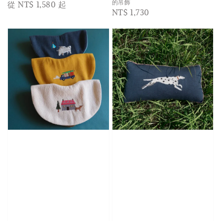
Regular
從
NT$ 1,580
起
的吊飾
Regular
NT$ 1,730
price
price