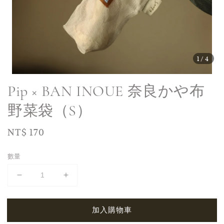
1
/4
Pip × BAN INOUE 奈良かや布
野菜袋（S）
Regular
NT$ 170
price
數量
加入購物車