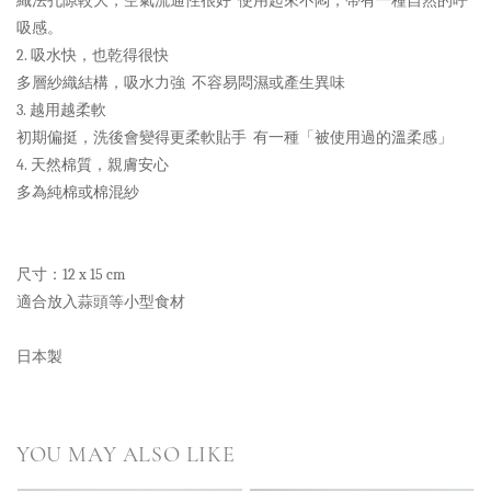
織法孔隙較大，空氣流通性很好 使用起來不悶，帶有一種自然的呼
吸感。
2. 吸水快，也乾得很快
多層紗織結構，吸水力強 不容易悶濕或產生異味
3. 越用越柔軟
初期偏挺，洗後會變得更柔軟貼手 有一種「被使用過的溫柔感」
4. 天然棉質，親膚安心
多為純棉或棉混紗
尺寸：12 x 15 cm
適合放入蒜頭等小型食材
日本製
YOU MAY ALSO LIKE