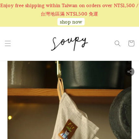
Enjoy free shipping within Taiwan on orders over NT$1,500 /
台灣地區滿 NT$1,500 免運
shop now