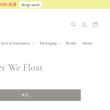
1,500 免運
shop now
Arts & Stationery
Packaging
Books
About
er We Float
售完
售完