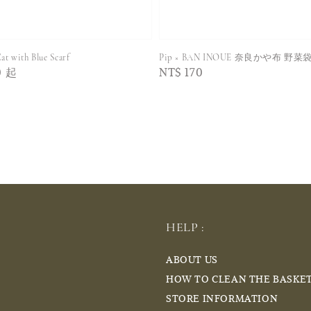
at with Blue Scarf
Pip × BAN INOUE 奈良かや布 野菜
0
起
Regular
NT$ 170
price
HELP :
ABOUT US
HOW TO CLEAN THE BASKE
STORE INFORMATION