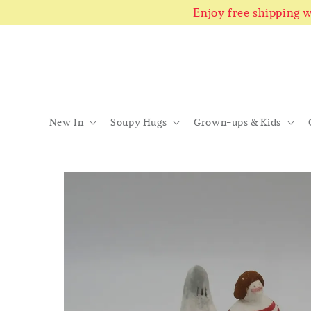
Enjoy free shipping
New In
Soupy Hugs
Grown-ups & Kids