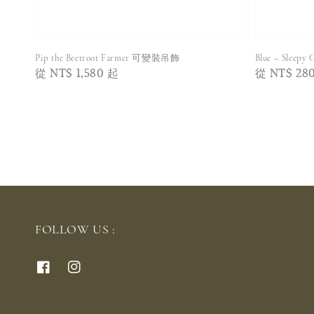
Pip the Beetroot Farmer 可變裝吊飾
Blue – Sleepy C
Regular
從
NT$ 1,580
起
Regular
從
NT$ 28
price
price
FOLLOW US :