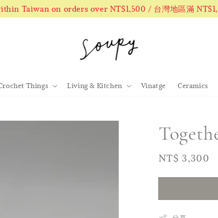
 within Taiwan on orders over NT$1,500 / 台灣地區滿 NT$
Crochet Things
Living & Kitchen
Vinatge
Ceramics
Togeth
Regular
NT$ 3,300
price
分享