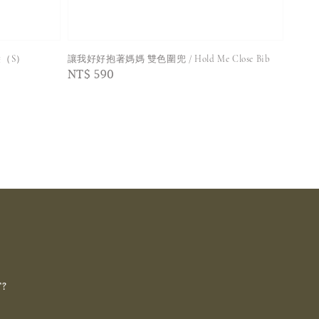
袋（S）
讓我好好抱著媽媽 雙色圍兜 / Hold Me Close Bib
Regular
NT$ 590
price
T?