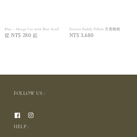
Blue – Sleepy Cat with Blue Scarf
Forever Buddy Pillow 方形抱枕
Regular
從
NT$ 280
起
Regular
NT$ 3,680
price
price
FOLLOW US :
HELP :