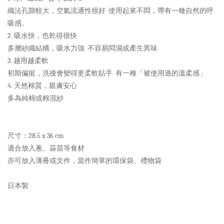
織法孔隙較大，空氣流通性很好 使用起來不悶，帶有一種自然的呼
吸感。
2. 吸水快，也乾得很快
多層紗織結構，吸水力強 不容易悶濕或產生異味
3. 越用越柔軟
初期偏挺，洗後會變得更柔軟貼手 有一種「被使用過的溫柔感」
4. 天然棉質，親膚安心
多為純棉或棉混紗
尺寸：28.5 x 36 cm
適合放入蔥、蒜苗等食材
亦可放入薄冊或文件，當作簡單的環保袋、禮物袋
日本製