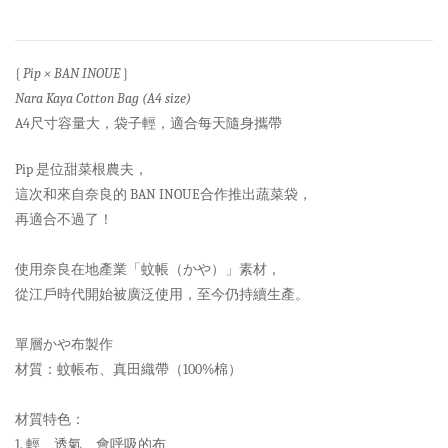
{
Pip × BAN INOUE
}
Nara Kaya Cotton Bag (A4 size)
A4尺寸容量大，袋子輕，適合每天隨身攜帶
Pip 是位甜菜根農夫，
這次和來自奈良的 BAN INOUE合作推出蔬菜袋，
再適合不過了！
使用奈良在地產業「蚊帳（かや）」素材，
從江戶時代開始被廣泛使用，至今仍持續生產。
單層かや布製作
材質：蚊帳布、真田織帶（100%棉）
材質特色：
1. 輕、透氣、會呼吸的布