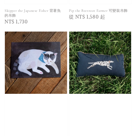
Skipper the Japanese Fisher 背著魚
Pip the Beetroot Farmer 可變裝吊飾
Regular
從
NT$ 1,580
起
的吊飾
Regular
NT$ 1,730
price
price