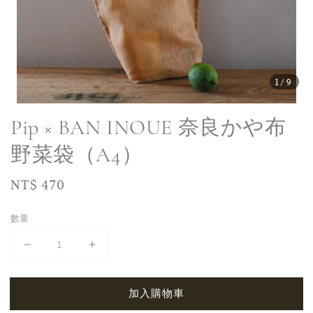
1
/9
Pip × BAN INOUE 奈良かや布
野菜袋（A4）
Regular
NT$ 470
price
數量
加入購物車