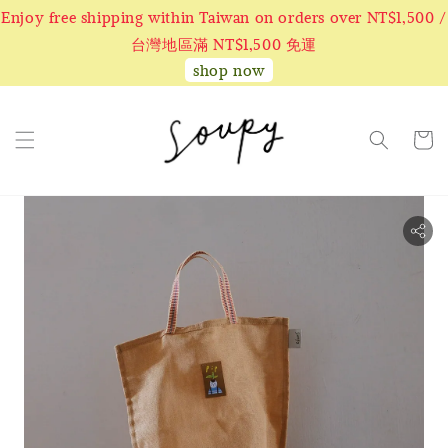
Enjoy free shipping within Taiwan on orders over NT$1,500 /
台灣地區滿 NT$1,500 免運
shop now