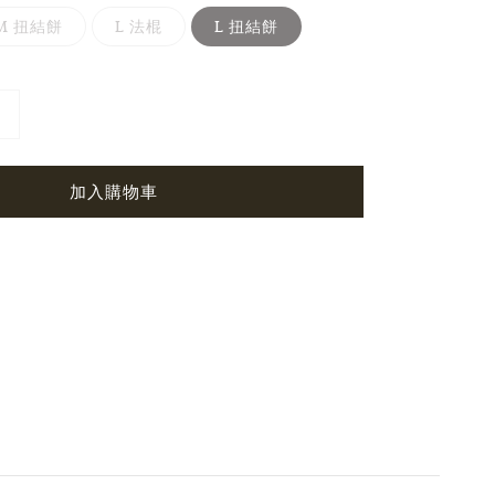
M 扭結餅
L 法棍
L 扭結餅
加入購物車