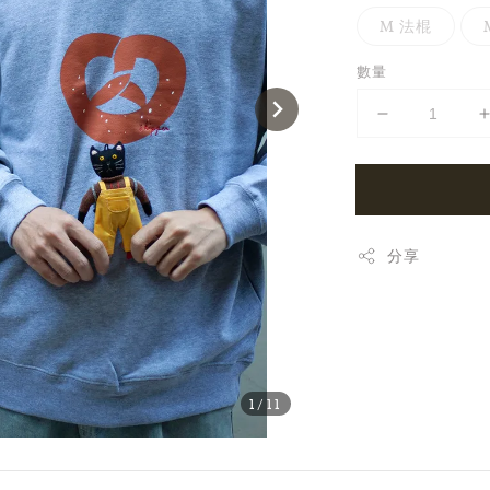
M 法棍
數量
分享
1
/11