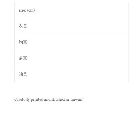
size: (cm)
衣長
胸寬
肩寬
袖長
Carefully printed and stitched in Taiwan