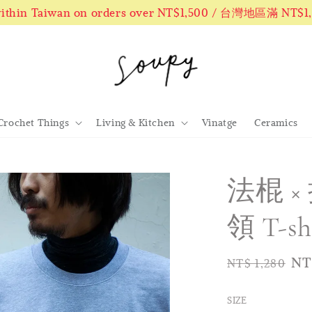
 within Taiwan on orders over NT$1,500 / 台灣地區滿 NT$
Crochet Things
Living & Kitchen
Vinatge
Ceramics
法棍 
領 T-sh
Regular
Sa
NT
NT$ 1,280
price
pr
SIZE