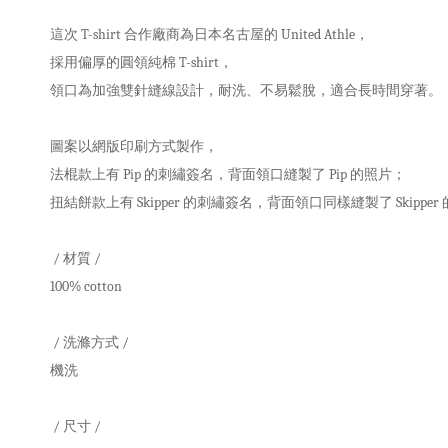
這次 T-shirt 合作廠商為日本名古屋的 United Athle，
採用偏厚的圓領純棉 T-shirt，
領口為加強雙針縫線設計，耐洗、不易鬆脫，適合長時間穿著。
圖案
以網版印刷方式製作，
法棍款上有 Pip 的刺繡簽名，背面領口縫製了 Pip 的照片；
扭結餅款上有 Skipper 的刺繡簽名，背面領口同樣
縫製了
Skippe
/ 材質 /
100% cotton
/ 洗滌方式 /
機洗
/ 尺寸 /