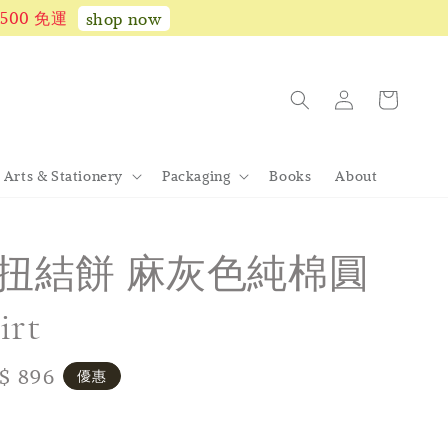
1,500 免運
shop now
Arts & Stationery
Packaging
Books
About
× 扭結餅 麻灰色純棉圓
irt
le
$ 896
優惠
ice