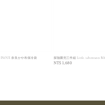
 BAN INOUE 奈良かや布保冷袋
探險圍兜三件組 Little Adventures Bib 
Regular
NT$ 1,680
price