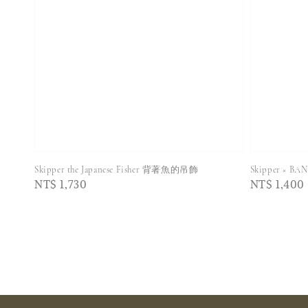
Skipper the Japanese Fisher 背著魚的吊飾
Skipper ×
Regular
NT$ 1,730
Regular
NT$ 1,400
price
price