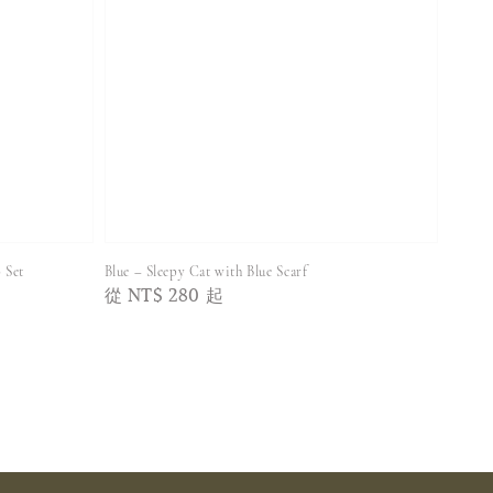
Set
Blue – Sleepy Cat with Blue Scarf
Regular
從
NT$ 280
起
price