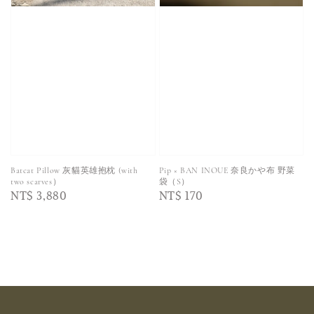
Batcat Pillow 灰貓英雄抱枕 (with
Pip × BAN INOUE 奈良かや布 野菜
two scarves）
袋（S）
Regular
NT$ 3,880
Regular
NT$ 170
price
price