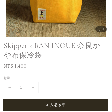
1
/11
Skipper × BAN INOUE 奈良か
や布保冷袋
Regular
NT$ 1,400
price
數量
加入購物車