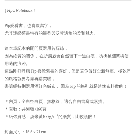
{
Pip's Notebook
}
Pip愛看書，也喜歡寫字，
尤其迷戀舊書特有的墨香與泛黃邊角的柔和魅力。
這本筆記本的開門頁選用苔蘚綠，
因為紙質的關係， 在折痕處會自然留下一道白痕，彷彿被翻閱與使
用過的痕跡。
這點剛好呼應 Pip 喜歡舊書的喜好，但是若你偏好全新無痕、極乾淨
的風格就要考慮再購買喔，
書籤繩特別選用酒紅色絨布， 因為 Pip 的拖鞋就是這塊布料做的！
＊內頁：全白空白頁，無格線，適合自由書寫或素描。
＊頁數：共80張/160頁
＊紙張質感：淡米黃100 g/m²的紙質，比較護眼！
封面尺寸：15.5 x 21 cm