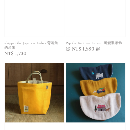
Skipper the Japanese Fisher 背著魚
Pip the Beetroot Farmer 可變裝吊飾
Regular
從
NT$ 1,580
起
的吊飾
Regular
NT$ 1,730
price
price