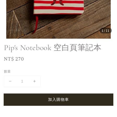
1
/11
Pip's Notebook 空白頁筆記本
Regular
NT$ 270
price
數量
加入購物車