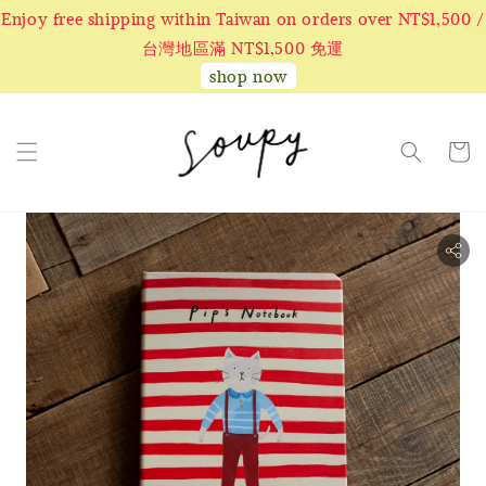
Enjoy free shipping within Taiwan on orders over NT$1,500 /
台灣地區滿 NT$1,500 免運
shop now