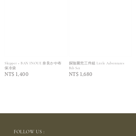
Skipper × BAN INOUE 奈良かや布
探險圍兜三件組 Little Adventures
保冷袋
Bib Set
Regular
NT$ 1,400
Regular
NT$ 1,680
price
price
FOLLOW US :