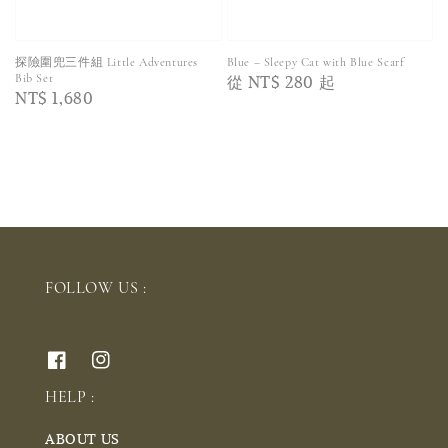
探險圍兜三件組 Little Adventures
Blue – Sleepy Cat with Blue Scarf
Regular
從
NT$ 280
起
Bib Set
Regular
NT$ 1,680
price
price
FOLLOW US :
HELP :
ABOUT US