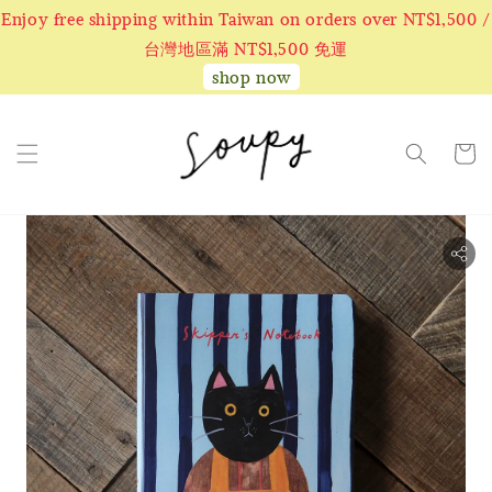
Enjoy free shipping within Taiwan on orders over NT$1,500 /
台灣地區滿 NT$1,500 免運
shop now