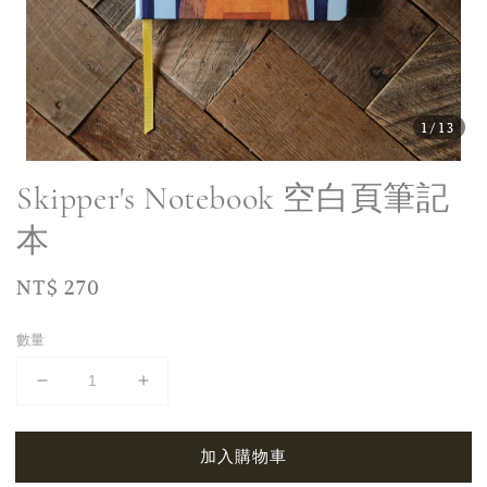
1
/13
Skipper's Notebook 空白頁筆記
本
Regular
NT$ 270
price
數量
加入購物車