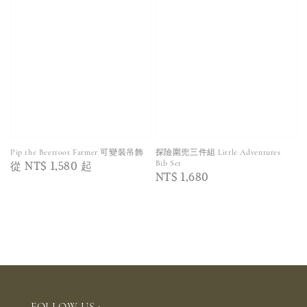
Pip the Beetroot Farmer 可變裝吊飾
探險圍兜三件組 Little Adventures
Regular
從
NT$ 1,580
起
Bib Set
Regular
NT$ 1,680
price
price