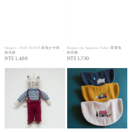
Skipper × BAN INOUE 奈良かや布
Skipper the Japanese Fisher 背著魚
保冷袋
的吊飾
Regular
NT$ 1,400
Regular
NT$ 1,730
price
price