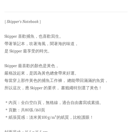
{
Skipper's Notebook
}
Skipper 喜歡捕魚，也喜歡寫生。
帶著筆記本，吹著海風，聞著海的味道，
是 Skipper 最享受的時光。
Skipper 最喜歡的顏色是黃色，
嚴格說起來，是因為黃色總會帶來好運。
每當穿上那件黃色的捕魚工作褲， 總能帶回滿滿的魚貨，
所以這次，應 Skipper 的要求， 書籤繩特別選了黃色！
＊內頁：全白空白頁，無格線，適合自由書寫或素描。
＊頁數：共80張/160頁
＊紙張質感：淡米黃100 g/m²的紙質，比較護眼！