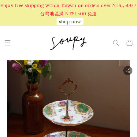
Enjoy free shipping within Taiwan on orders over NT$1,500 /
台灣地區滿 NT$1,500 免運
shop now