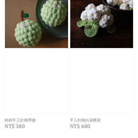
純棉手工針織釋迦
手工針織白花椰菜
Regular
NT$ 380
Regular
NT$ 680
price
price