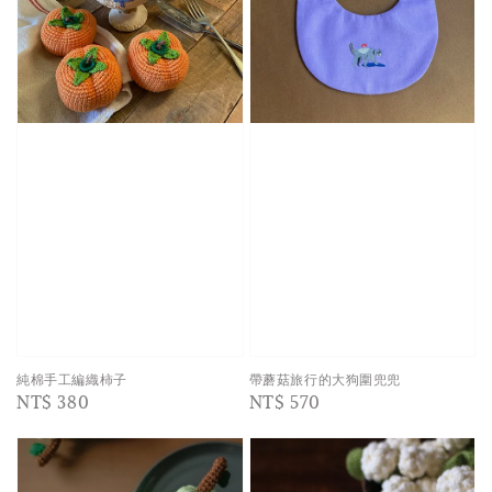
純棉手工編織柿子
帶蘑菇旅行的大狗圍兜兜
Regular
NT$ 380
Regular
NT$ 570
price
price