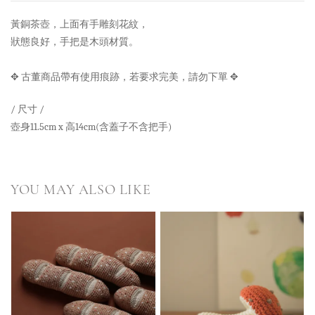
黃銅茶壺，上面有手雕刻花紋，
狀態良好，手把是木頭材質。
✥ 古董商品帶有使用痕跡，若要求完美，請勿下單
✥
/ 尺寸 /
壺身11.5cm x 高14cm(含蓋子不含把手)
YOU MAY ALSO LIKE