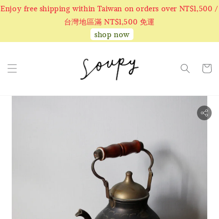
Enjoy free shipping within Taiwan on orders over NT$1,500 /
台灣地區滿 NT$1,500 免運
shop now