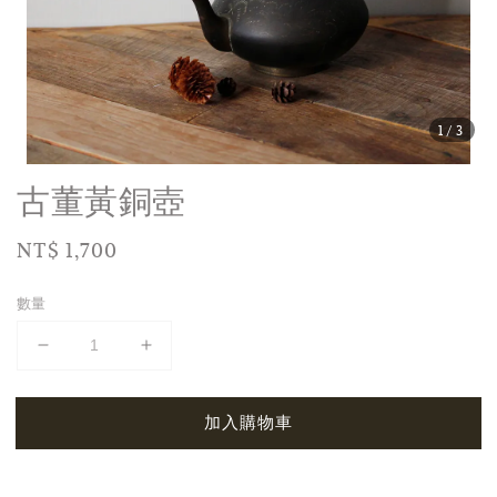
1
/3
古董黃銅壺
Regular
NT$ 1,700
price
數量
加入購物車