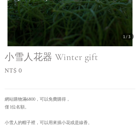
1
/3
小雪人花器 Winter gift
Regular
NT$ 0
售完
price
網站購物滿6800，可以免費購得，
僅 1位名額。
小雪人的帽子裡，可以用來插小花或是線香。