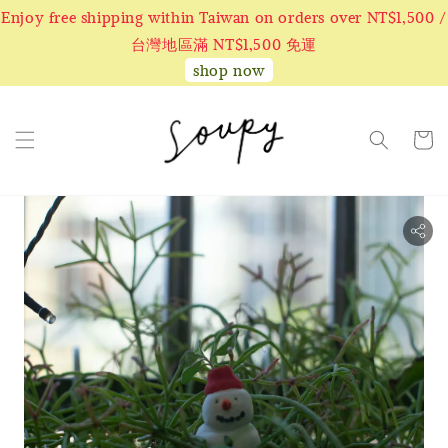
Enjoy free shipping within Taiwan on orders over NT$1,500 /
台灣地區滿 NT$1,500 免運
shop now