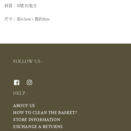
材質：31號 白瓷土
尺寸：高4.5cm \ 寬約3cm
FOLLOW US :
HELP :
ABOUT US
HOW TO CLEAN THE BASKET?
STORE INFORMATION
EXCHANGE & RETURNS