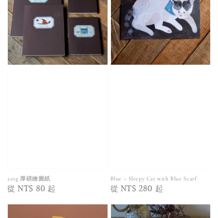
210g 厚磅繪圖紙
Blue – Sleepy Cat with Blue Scarf
Regular
從
NT$ 80
起
Regular
從
NT$ 280
起
price
price