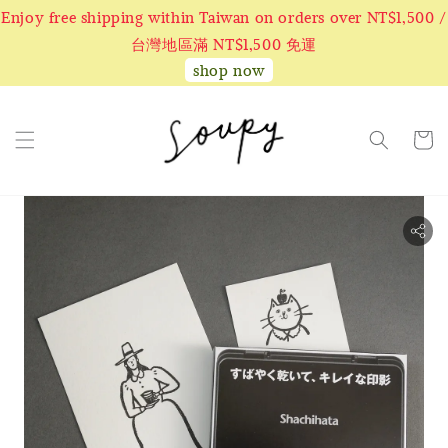
Enjoy free shipping within Taiwan on orders over NT$1,500 /
台灣地區滿 NT$1,500 免運
shop now