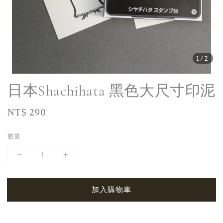
1
/2
日本Shachihata 黑色大尺寸印泥
Regular
NT$ 290
price
數量
加入購物車