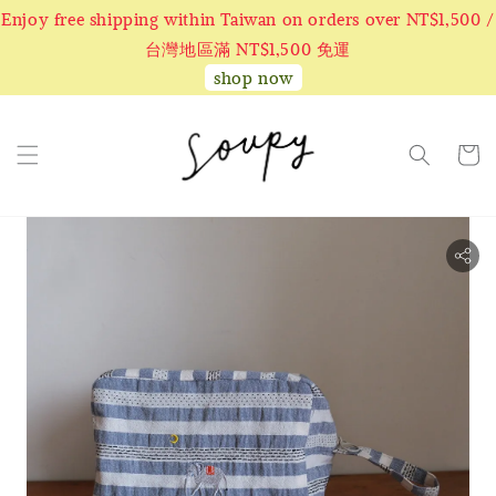
Enjoy free shipping within Taiwan on orders over NT$1,500 /
台灣地區滿 NT$1,500 免運
shop now