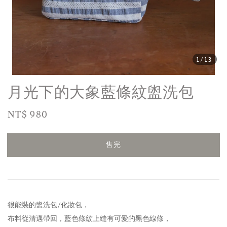
1
/13
月光下的大象藍條紋盥洗包
Regular
NT$ 980
售完
price
售完
很能裝的盥洗包/化妝包，
布料從清邁帶回，
藍色條紋上縫有可愛的黑色線條，