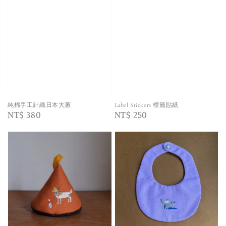
純棉手工針織日本大蔥
Label Stickers 標籤貼紙
Regular
NT$ 380
Regular
NT$ 250
price
price