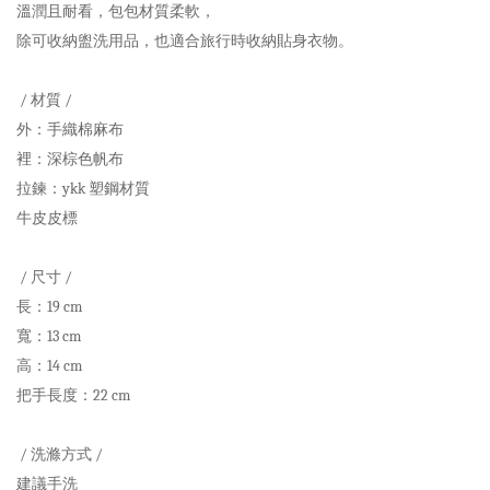
溫潤且耐看，
包包材質柔軟，
除可收納盥洗用品，也適合旅行時收納貼身衣物。
/ 材質 /
外：手織棉麻布
裡：深棕色
帆布
拉鍊：ykk 塑鋼材質
牛皮皮標
/ 尺寸 /
長：19 cm
寬：13 cm
高：14 cm
把手長度：22 cm
/ 洗滌方式 /
建議手洗