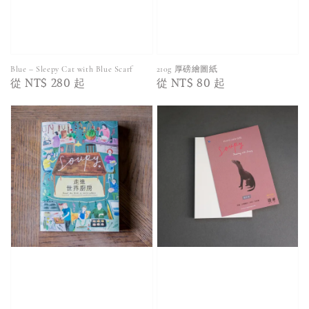
Blue – Sleepy Cat with Blue Scarf
210g 厚磅繪圖紙
Regular
從
NT$ 280
起
Regular
從
NT$ 80
起
price
price