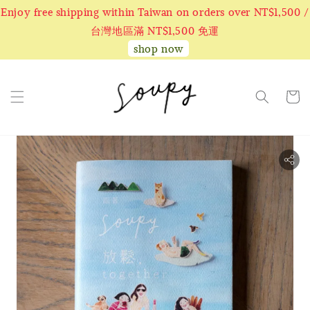
Enjoy free shipping within Taiwan on orders over NT$1,500 /
台灣地區滿 NT$1,500 免運
shop now