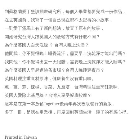
到蘇格蘭愛丁堡讀插畫研究所，每個人畢業都要完成一份作品，
在去英國前，我寫了一個自己現在都不太記得的小故事，
一到愛丁堡馬上有了新的想法，放棄了原有的故事，
開始研究台灣人跟英國人的放鬆方式有什麼不同？
為什麼英國人白天洗澡 ？ 台灣人晚上洗澡？
他問我：你不覺得晚上睡覺流汗，需要早上洗乾淨才能出門嗎？
我問他：你不覺得出去一天很髒，需要晚上洗乾淨才能入睡嗎？
為什麼英國人早起逛跳蚤市場？台灣人晚睡逛夜市？
英國料理注重食材原味，健康養生沒有重口味。
蔥、薑、蒜、辣椒、香菜、九層塔，台灣料理注重烹飪調味。
英國人愛除比基尼線？台灣人享受腳底按摩？
這本是在第一本放鬆Together後兩年再次改版發行的新版，
多了一冊，是我在畢業後，再度回到英國生活一陣子的有感心得。
Printed in Taiwan