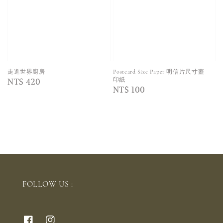
走進世界廚房
Postcard Size Paper 明信片尺寸蓋
Regular
NT$ 420
印紙
Regular
NT$ 100
price
price
FOLLOW US :