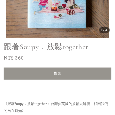
1
/4
跟著Soupy．放鬆together
Regular
NT$ 360
售完
price
售完
《跟著Soupy．放鬆together：台灣pk英國的放鬆大解密，找回我們
的自在時光》