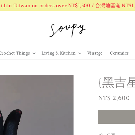
 within Taiwan on orders over NT$1,500 / 台灣地區滿 NT$
Crochet Things
Living & Kitchen
Vinatge
Ceramics
{黑吉星
Regular
NT$ 2,600
price
分享