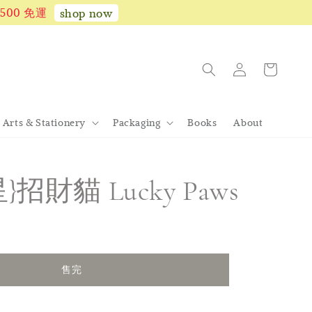
1,500 免運
shop now
Arts & Stationery
Packaging
Books
About
}招財貓 Lucky Paws
售完
售完