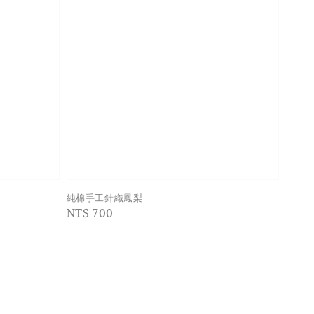
純棉手工針織鳳梨
Regular
NT$ 700
price