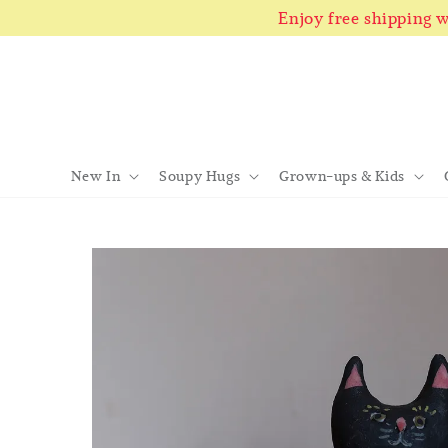
Enjoy free shipping
New In
Soupy Hugs
Grown-ups & Kids