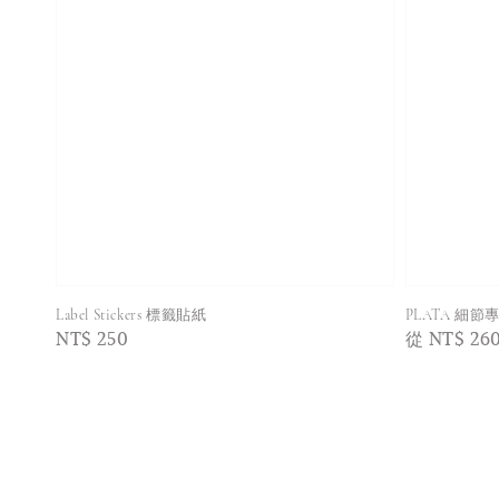
Label Stickers 標籤貼紙
PLATA 細節
Regular
NT$ 250
Regular
從
NT$ 26
price
price