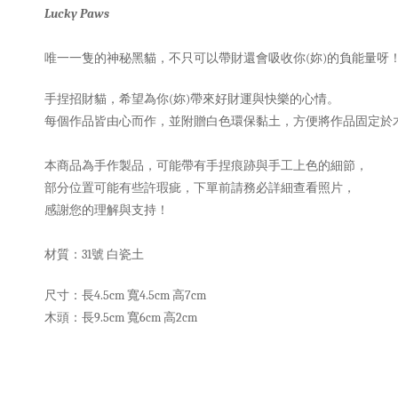
Lucky Paws
唯一一隻的神秘黑貓，不只可以帶財還會吸收你(妳)的負能量呀
手捏招財貓，希望為你(妳)帶來好財運與快樂的心情。
每個作品皆由心而作，並附贈白色環保黏土，方便將作品固定於
本商品為手作製品，可能帶有手捏痕跡與手工上色的細節，
部分位置可能有些許瑕疵，下單前請務必詳細查看照片，
感謝您的理解與支持！
材質：31號 白瓷土
尺寸：長4.5cm 寬4.5cm 高7cm
木頭：長9.5cm 寬6cm 高2cm