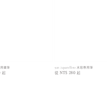
專用畫筆
920 Aquarelliste 水彩專用筆
0
起
Regular
從
NT$ 280
起
price