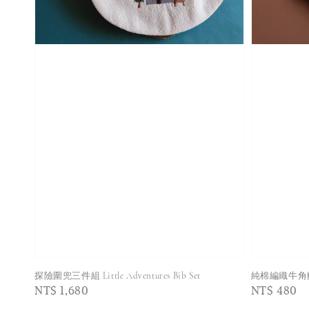
探險圍兜三件組 Little Adventures Bib Set
純棉編織牛角麵包
Regular
NT$ 1,680
Regular
NT$ 480
price
price