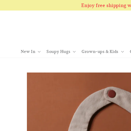
Enjoy free shipping
New In
Soupy Hugs
Grown-ups & Kids