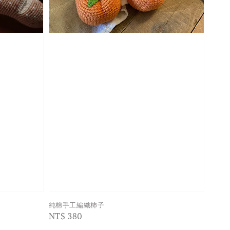
純棉手工編織柿子
Regular
NT$ 380
price