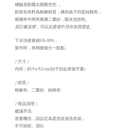
橘貓喜歡曬太陽圍兜兜 ，
奶茶色布料為棉麻材質，橘色格子則是純棉布，
兩層布中間夾兩層二重紗，吸水也快乾。
若計畫送禮，可以在賣場中另外加買禮盒。
下水洗後會縮5%-10%，
製作時，有稍微做大一點點。
/ 尺寸 /
內徑：約 9 x 9.5 cm(扣子扣起來後平量)
/ 材質 /
棉麻布、二重紗、純棉布
/ 商品清理 /
建議手洗
若要機洗，請設定為柔洗並放洗衣袋，
不可烘乾、漂白