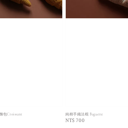
Croissant
純棉手織法棍 Baguette
Regular
NT$ 700
price