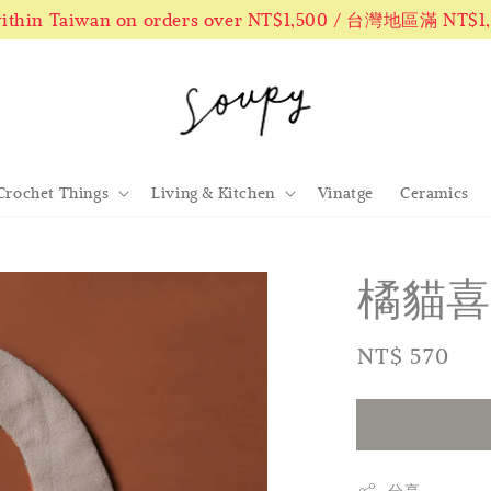
 within Taiwan on orders over NT$1,500 / 台灣地區滿 NT$
Crochet Things
Living & Kitchen
Vinatge
Ceramics
橘貓喜
Regular
NT$ 570
售
price
分享