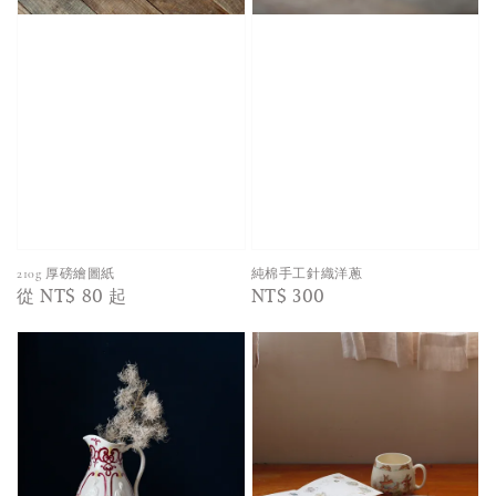
210g 厚磅繪圖紙
純棉手工針織洋蔥
Regular
從
NT$ 80
起
Regular
NT$ 300
price
price