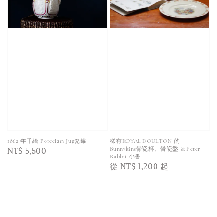
1862 年手繪 Porcelain Jug瓷罐
稀有ROYAL DOULTON 的
Regular
NT$ 5,500
Bunnykins骨瓷杯、骨瓷盤 & Peter
Rabbit 小書
price
Regular
從
NT$ 1,200
起
price