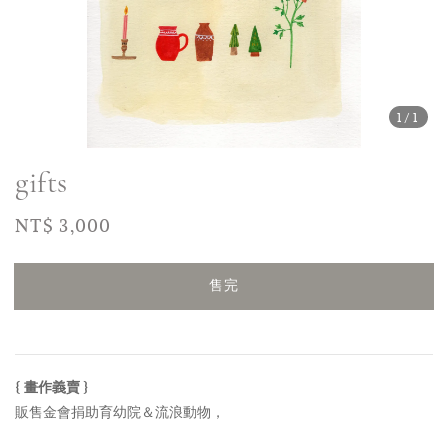
1
/1
gifts
Regular
NT$ 3,000
售完
price
售完
{ 畫作義賣 }
販售金會捐助育幼院＆流浪動物，