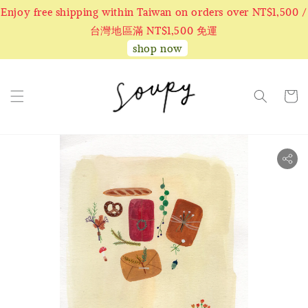
Enjoy free shipping within Taiwan on orders over NT$1,500 /
台灣地區滿 NT$1,500 免運
shop now