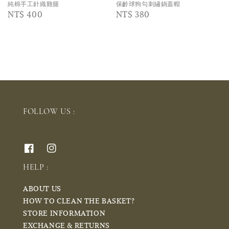
純棉手工針織雞腿
保齡球狗勾刺繡鍋蓋帽
Regular
NT$ 400
Regular
NT$ 380
price
price
FOLLOW US :
HELP :
ABOUT US
HOW TO CLEAN THE BASKET?
STORE INFORMATION
EXCHANGE & RETURNS