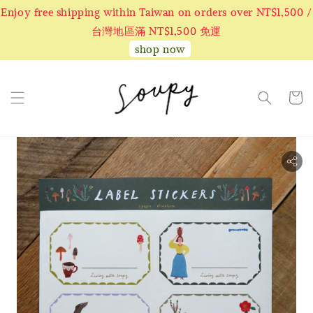
Enjoy free shipping within Taiwan on orders over NT$1,500 /
台灣地區滿 NT$1,500 免運
shop now