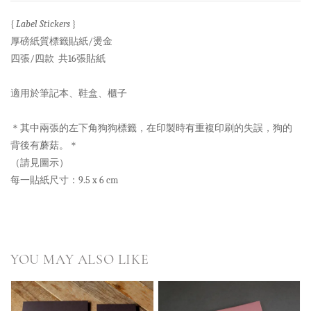
{
Label Stickers
}
厚磅紙質標籤貼紙/燙金
四張/四款 共16張貼紙
適用於筆記本、鞋盒、櫃子
＊其中兩張的左下角狗狗標籤，在印製時有重複印刷的失誤，狗的
背後有蘑菇。＊
（請見圖示）
每一貼紙尺寸：9.5 x 6 cm
YOU MAY ALSO LIKE