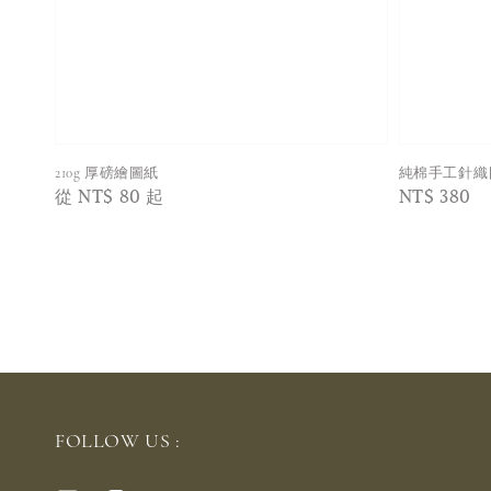
210g 厚磅繪圖紙
純棉手工針織
Regular
從
NT$ 80
起
Regular
NT$ 380
price
price
FOLLOW US :