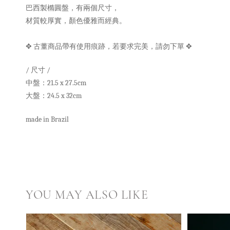
巴西製橢圓盤，有兩個尺寸，
材質較厚實，顏色優雅而經典。
✥ 古董商品帶有使用痕跡，若要求完美，請勿下單
✥
/ 尺寸 /
中盤：21.5 x 27.5cm
大盤：24.5 x 32cm
made in Brazil
YOU MAY ALSO LIKE