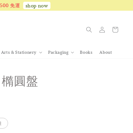
1,500 免運
shop now
Arts & Stationery
Packaging
Books
About
rd 橢圓盤
盤