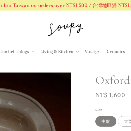
 within Taiwan on orders over NT$1,500 / 台灣地區滿 NT$
Crochet Things
Living & Kitchen
Vinatge
Ceramics
Oxfo
Regular
NT$ 1,600
price
size
中盤
大