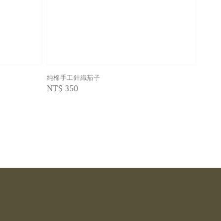
純棉手工針織茄子
Regular
NT$ 350
price