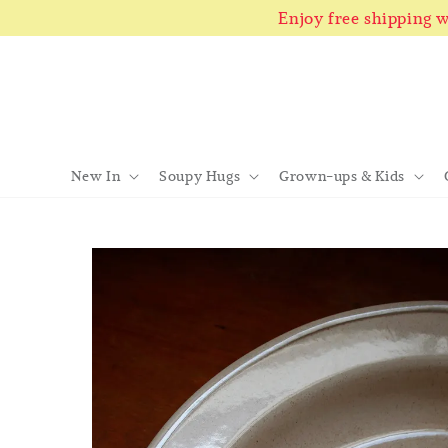
Enjoy free shipping
New In
Soupy Hugs
Grown-ups & Kids