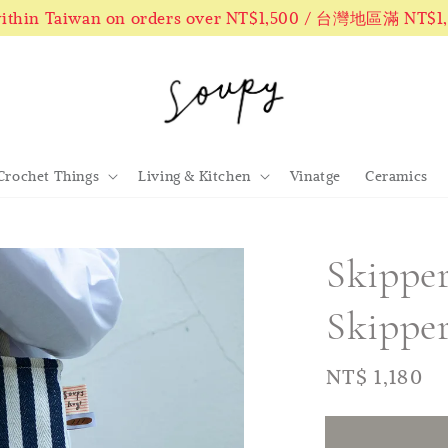
 within Taiwan on orders over NT$1,500 / 台灣地區滿 NT$
Crochet Things
Living & Kitchen
Vinatge
Ceramics
Skip
Skipper
Regular
NT$ 1,180
price