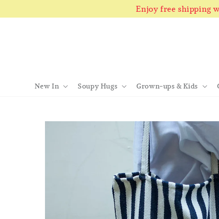
Enjoy free shipping
New In
Soupy Hugs
Grown-ups & Kids