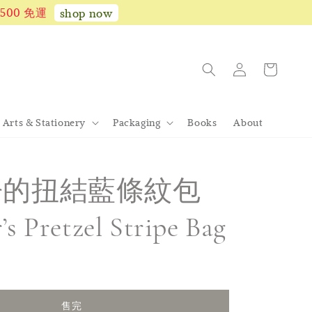
1,500 免運
shop now
Arts & Stationery
Packaging
Books
About
per的扭結藍條紋包
’s Pretzel Stripe Bag
售完
售完