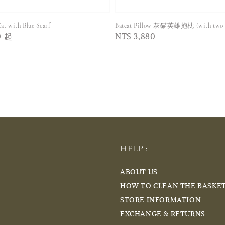
at with Blue Scarf
Batcat Pillow 灰貓英雄抱枕 (with two 
0
起
Regular
NT$ 3,880
price
HELP :
ABOUT US
HOW TO CLEAN THE BASKE
STORE INFORMATION
EXCHANGE & RETURNS