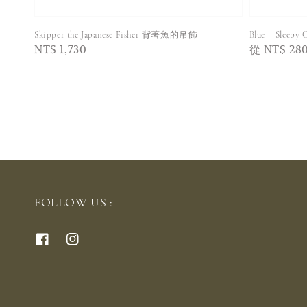
Skipper the Japanese Fisher 背著魚的吊飾
Blue – Sleepy C
Regular
NT$ 1,730
Regular
從
NT$ 28
price
price
FOLLOW US :