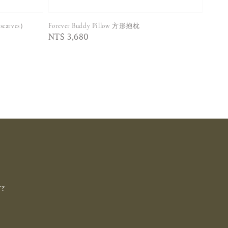
scarves）
Forever Buddy Pillow 方形抱枕
Regular
NT$ 3,680
price
T?