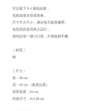
可以裝下 3–4 個扭結餅，
也能放進水壺或雨傘，
尺寸不大不小，適合每天隨身攜帶。
包型底部是四角立設計，
袋內設有一個小口袋，方便收納手機。
/ 材質 /
棉
/ 尺寸 /
長：36 cm
高：42 cm （最底位置）
肩背長度：64 cm
內袋尺寸：14 x 18 cm